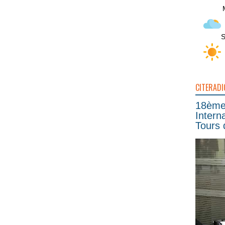
S
CITERADI
18ème 
Intern
Tours 