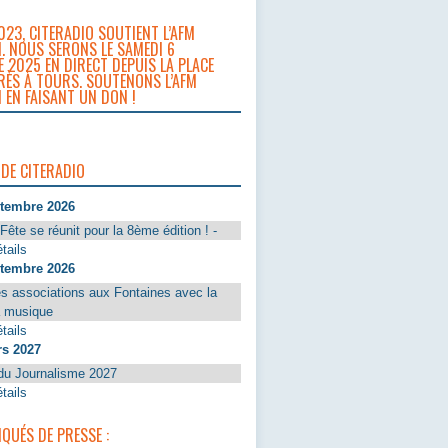
023, CITERADIO SOUTIENT L’AFM
. NOUS SERONS LE SAMEDI 6
 2025 EN DIRECT DEPUIS LA PLACE
RÈS À TOURS. SOUTENONS L’AFM
 EN FAISANT UN DON !
 DE CITERADIO
ptembre 2026
Fête se réunit pour la 8ème édition ! -
tails
ptembre 2026
s associations aux Fontaines avec la
a musique
tails
rs 2027
du Journalisme 2027
tails
UÉS DE PRESSE :