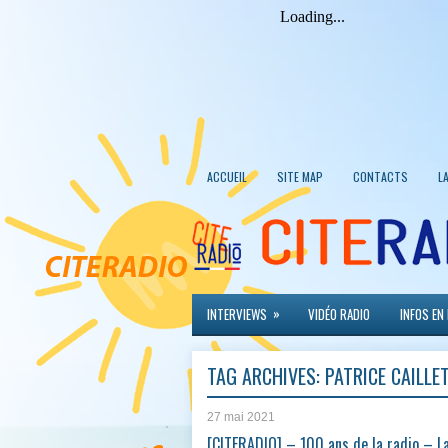
ACCUEIL
SITE MAP
CONTACTS
L
»
INTERVIEWS
VIDÉO RADIO
INFOS EN
TAG ARCHIVES:
PATRICE CAILLE
27 mai 2021
[CITERADIO] – 100 ans de la radio – La