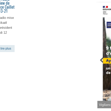
iew de
ce Caillet
03-21
radio mise
ikaël
président
di 12
lire plus
Vigilan