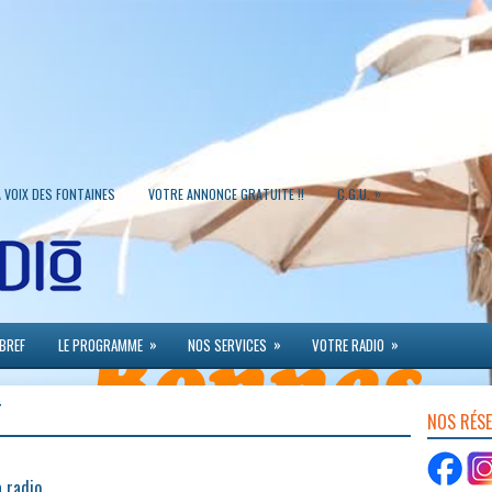
»
A VOIX DES FONTAINES
VOTRE ANNONCE GRATUITE !!
C.G.U.
»
»
»
 BREF
LE PROGRAMME
NOS SERVICES
VOTRE RADIO
T
NOS RÉS
 radio