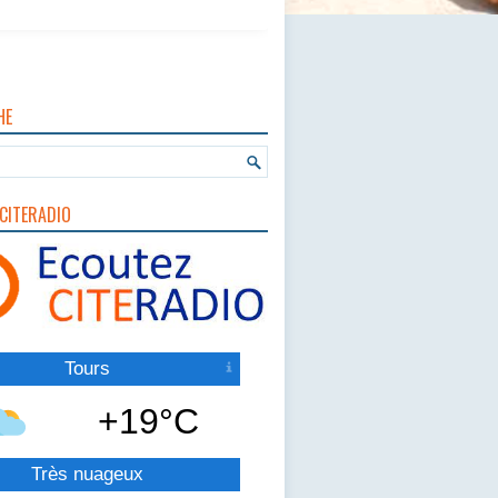
HE
CITERADIO
Tours
+19°C
Très nuageux