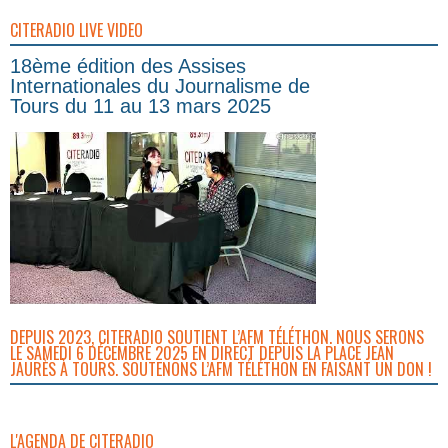
CITERADIO LIVE VIDEO
18ème édition des Assises
Internationales du Journalisme de
Tours du 11 au 13 mars 2025
DEPUIS 2023, CITERADIO SOUTIENT L’AFM TÉLÉTHON. NOUS SERONS
LE SAMEDI 6 DÉCEMBRE 2025 EN DIRECT DEPUIS LA PLACE JEAN
JAURÈS À TOURS. SOUTENONS L’AFM TÉLÉTHON EN FAISANT UN DON !
L'AGENDA DE CITERADIO