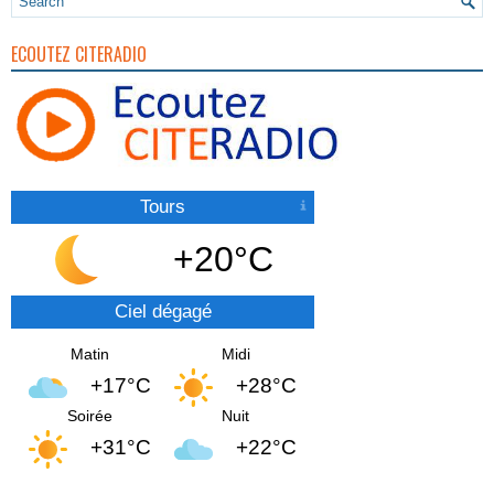
ECOUTEZ CITERADIO
Tours
+20°C
Ciel dégagé
Matin
Midi
+17°C
+28°C
Soirée
Nuit
+31°C
+22°C