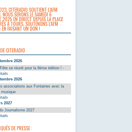
023, CITERADIO SOUTIENT L’AFM
. NOUS SERONS LE SAMEDI 6
 2025 EN DIRECT DEPUIS LA PLACE
RÈS À TOURS. SOUTENONS L’AFM
 EN FAISANT UN DON !
 DE CITERADIO
ptembre 2026
Fête se réunit pour la 8ème édition ! -
tails
ptembre 2026
s associations aux Fontaines avec la
a musique
tails
rs 2027
du Journalisme 2027
tails
UÉS DE PRESSE :