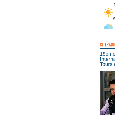
S
CITERADI
18ème 
Intern
Tours 