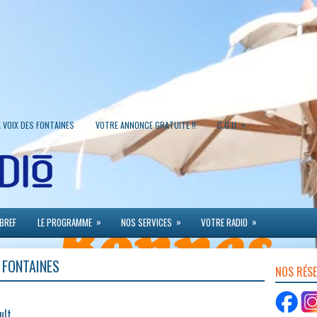
»
A VOIX DES FONTAINES
VOTRE ANNONCE GRATUITE !!
C.G.U.
»
»
»
 BREF
LE PROGRAMME
NOS SERVICES
VOTRE RADIO
 FONTAINES
NOS RÉS
ult,