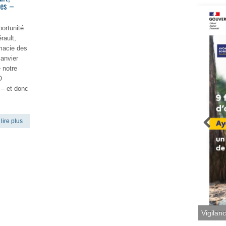
nes –
ortunité
rault,
macie des
janvier
 notre
O
 – et donc
lire plus
Vigilan