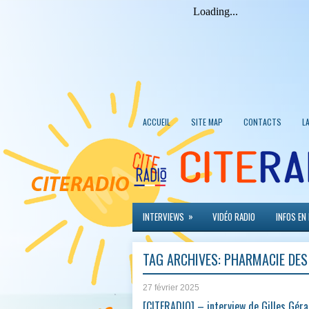
ACCUEIL
SITE MAP
CONTACTS
L
»
INTERVIEWS
VIDÉO RADIO
INFOS EN
TAG ARCHIVES:
PHARMACIE DES
27 février 2025
[CITERADIO] – interview de Gilles Géra