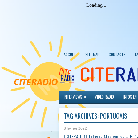
ACCUEIL
SITE MAP
CONTACTS
L
»
INTERVIEWS
VIDÉO RADIO
INFOS EN
TAG ARCHIVES:
PORTUGAIS
8 février 2022
[CITERADIO] Tatyana Makhanova – Pré