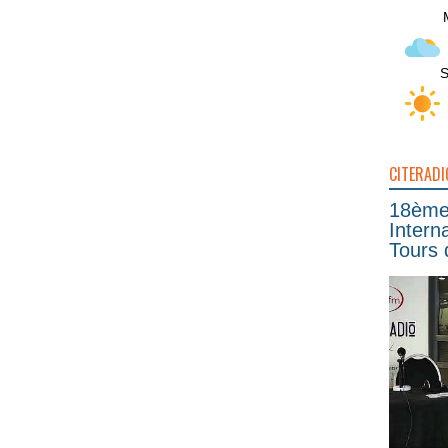
S
CITERADI
18ème 
Intern
Tours 