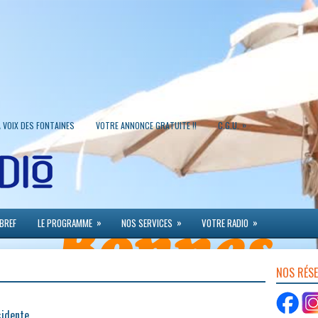
»
A VOIX DES FONTAINES
VOTRE ANNONCE GRATUITE !!
C.G.U.
»
»
»
 BREF
LE PROGRAMME
NOS SERVICES
VOTRE RADIO
NOS RÉS
sidente