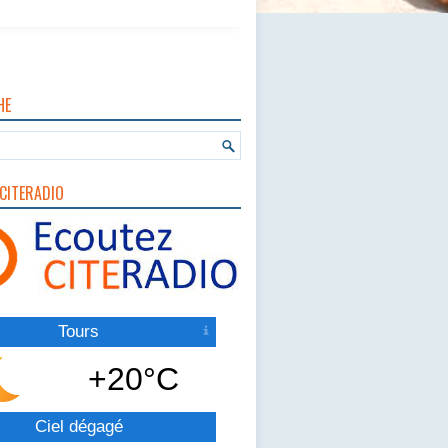
HE
CITERADIO
Tours
+20°C
Ciel dégagé