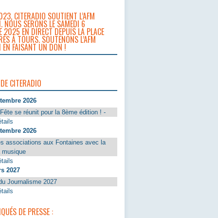
023, CITERADIO SOUTIENT L’AFM
. NOUS SERONS LE SAMEDI 6
 2025 EN DIRECT DEPUIS LA PLACE
RÈS À TOURS. SOUTENONS L’AFM
 EN FAISANT UN DON !
 DE CITERADIO
ptembre 2026
Fête se réunit pour la 8ème édition ! -
tails
ptembre 2026
s associations aux Fontaines avec la
a musique
tails
rs 2027
du Journalisme 2027
tails
UÉS DE PRESSE :