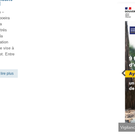
1
 –
poeira
a
 très
la
ation
e vise à
et. Entre
lire plus
Vigilan