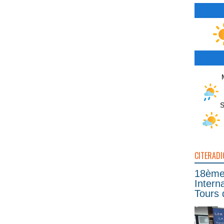
S
CITERADI
18ème 
Intern
Tours 