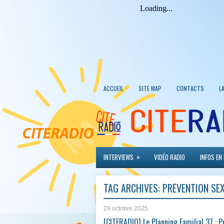
ACCUEIL
SITE MAP
CONTACTS
L
»
INTERVIEWS
VIDÉO RADIO
INFOS EN
TAG ARCHIVES:
PRÉVENTION SE
29 octobre 2025
[CITERADIO] Le Planning Familial 37 : P