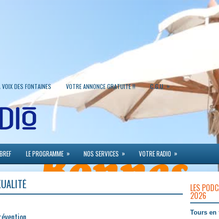
»
A VOIX DES FONTAINES
VOTRE ANNONCE GRATUITE !!
C.G.U.
»
»
»
 BREF
LE PROGRAMME
NOS SERVICES
VOTRE RADIO
XUALITÉ
LES PODC
2026
Tours en 
révention,