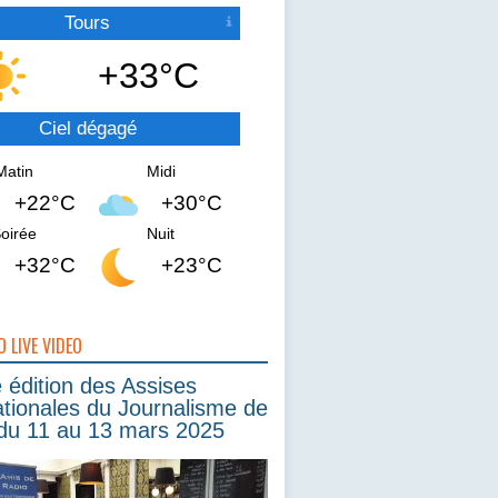
Tours
+33°C
Ciel dégagé
Matin
Midi
+22°C
+30°C
oirée
Nuit
+32°C
+23°C
O LIVE VIDEO
édition des Assises
ationales du Journalisme de
du 11 au 13 mars 2025