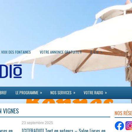
»
A VOIX DES FONTAINES
VOTRE ANNONCE GRATUITE !!
C.G.U.
»
»
»
 BREF
LE PROGRAMME
NOS SERVICES
VOTRE RADIO
N VIGNES
NOS RÉS
23 septembre 2025
vres en
[CITERADIO] Tout en auteurs – Salon Livres en