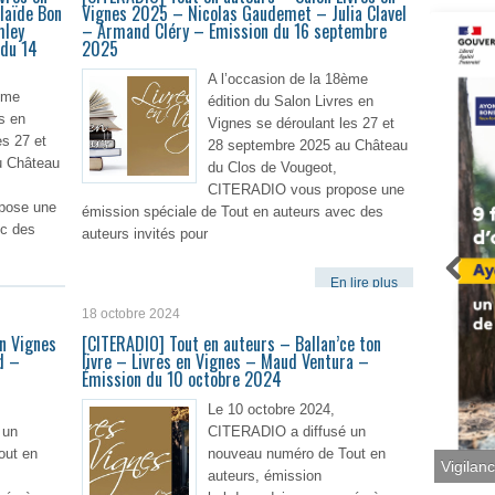
laïde Bon
Vignes 2025 – Nicolas Gaudemet – Julia Clavel
mley
– Armand Cléry – Emission du 16 septembre
 du 14
2025
A l’occasion de la 18ème
ème
édition du Salon Livres en
s en
Vignes se déroulant les 27 et
es 27 et
28 septembre 2025 au Château
u Château
du Clos de Vougeot,
CITERADIO vous propose une
pose une
émission spéciale de Tout en auteurs avec des
ec des
auteurs invités pour
En lire plus
lire plus
18 octobre 2024
en Vignes
[CITERADIO] Tout en auteurs – Ballan’ce ton
d –
livre – Livres en Vignes – Maud Ventura –
Émission du 10 octobre 2024
Le 10 octobre 2024,
 un
CITERADIO a diffusé un
out en
nouveau numéro de Tout en
Vigilan
auteurs, émission