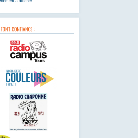
nement à afficher.
 FONT CONFIANCE :