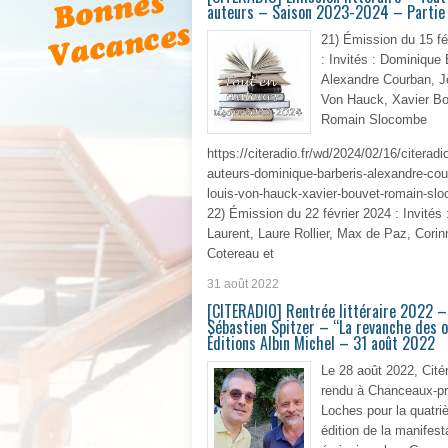
auteurs – Saison 2023-2024 – Partie
21) Émission du 15 fé
: Invités : Dominique 
Alexandre Courban, J
Von Hauck, Xavier Bo
Romain Slocombe
https://citeradio.fr/wd/2024/02/16/citeradi
auteurs-dominique-barberis-alexandre-cou
louis-von-hauck-xavier-bouvet-romain-sl
22) Émission du 22 février 2024 : Invités
Laurent, Laure Rollier, Max de Paz, Corin
Cotereau et
31 août 2022
En 
[CITERADIO] Rentrée littéraire 2022 –
Sébastien Spitzer – “La revanche des 
Éditions Albin Michel – 31 août 2022
Le 28 août 2022, Citér
rendu à Chanceaux-pr
Loches pour la quatr
édition de la manifest