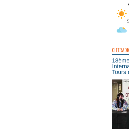
S
CITERADI
18ème 
Intern
Tours 