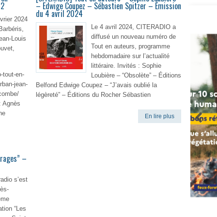
 2
– Edwige Coupez – Sébastien Spitzer – Émission
du 4 avril 2024
vrier 2024
Le 4 avril 2024, CITERADIO a
Barbéris,
diffusé un nouveau numéro de
ean-Louis
Tout en auteurs, programme
uvet,
hebdomadaire sur l’actualité
littéraire. Invités : Sophie
o-tout-en-
Loubière – “Obsolète” – Éditions
rban-jean-
Belfond Edwige Coupez – “J’avais oublié la
ocombe/
légèreté” – Éditions du Rocher Sébastien
 : Agnès
ne
En lire plus
lire plus
orages” –
adio s’est
ès-
ième
Vigilan
ation “Les