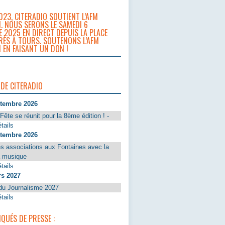
023, CITERADIO SOUTIENT L’AFM
. NOUS SERONS LE SAMEDI 6
 2025 EN DIRECT DEPUIS LA PLACE
RÈS À TOURS. SOUTENONS L’AFM
 EN FAISANT UN DON !
 DE CITERADIO
ptembre 2026
Fête se réunit pour la 8ème édition ! -
tails
ptembre 2026
s associations aux Fontaines avec la
a musique
tails
rs 2027
du Journalisme 2027
tails
UÉS DE PRESSE :