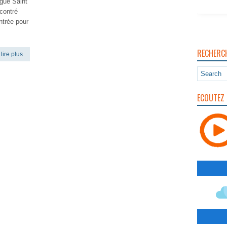
gue Saint
contré
ntrée pour
RECHERC
lire plus
ECOUTEZ 