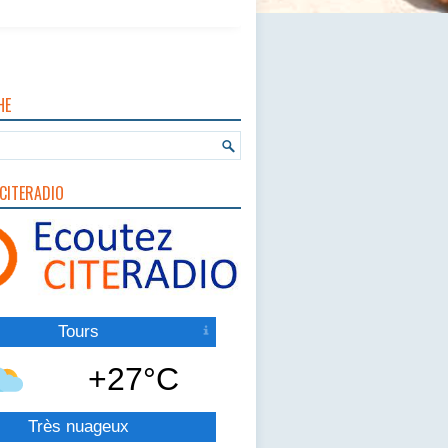
HE
CITERADIO
Tours
+27°C
Très nuageux