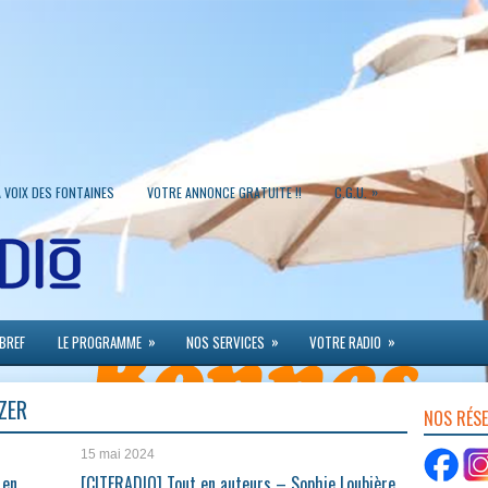
»
A VOIX DES FONTAINES
VOTRE ANNONCE GRATUITE !!
C.G.U.
»
»
»
 BREF
LE PROGRAMME
NOS SERVICES
VOTRE RADIO
ZER
NOS RÉS
15 mai 2024
 en
[CITERADIO] Tout en auteurs – Sophie Loubière