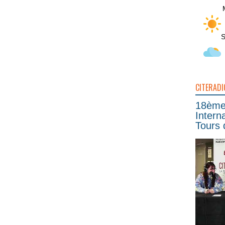
S
CITERADI
18ème 
Intern
Tours 