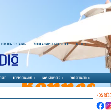
»
A VOIX DES FONTAINES
VOTRE ANNONCE GRATUITE !!
C.G.U.
»
»
»
 BREF
LE PROGRAMME
NOS SERVICES
VOTRE RADIO
NOS RÉS