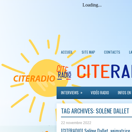
ACCUEIL
SITE MAP
CONTACTS
L
»
INTERVIEWS
VIDÉO RADIO
INFOS EN
TAG ARCHIVES:
SOLÈNE DALLET
22 novembre 2022
[CITERADIO] Solène Dallet, animatrice