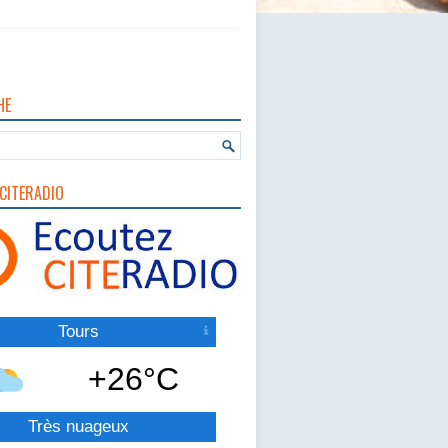
HE
CITERADIO
Tours
+26°C
Très nuageux