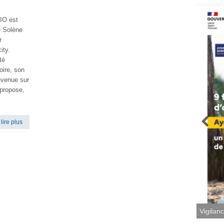
IO est
e Solène
r
ity.
té
oire, son
evenue sur
 propose,
lire plus
Vigilan