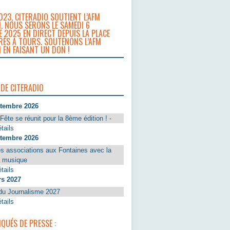
023, CITERADIO SOUTIENT L’AFM
. NOUS SERONS LE SAMEDI 6
 2025 EN DIRECT DEPUIS LA PLACE
RÈS À TOURS. SOUTENONS L’AFM
 EN FAISANT UN DON !
 DE CITERADIO
ptembre 2026
Fête se réunit pour la 8ème édition ! -
tails
ptembre 2026
s associations aux Fontaines avec la
a musique
tails
rs 2027
du Journalisme 2027
tails
UÉS DE PRESSE :