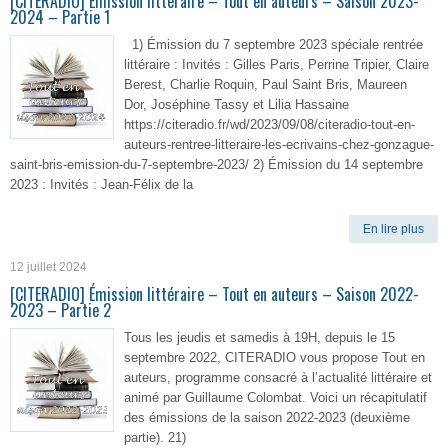
[CITERADIO] Émission littéraire – Tout en auteurs – Saison 2023-
2024 – Partie 1
1) Émission du 7 septembre 2023 spéciale rentrée
littéraire : Invités : Gilles Paris, Perrine Tripier, Claire
Berest, Charlie Roquin, Paul Saint Bris, Maureen
Dor, Joséphine Tassy et Lilia Hassaine
https://citeradio.fr/wd/2023/09/08/citeradio-tout-en-
auteurs-rentree-litteraire-les-ecrivains-chez-gonzague-
saint-bris-emission-du-7-septembre-2023/ 2) Émission du 14 septembre
2023 : Invités : Jean-Félix de la
En lire plus
12 juillet 2024
[CITERADIO] Émission littéraire – Tout en auteurs – Saison 2022-
2023 – Partie 2
Tous les jeudis et samedis à 19H, depuis le 15
septembre 2022, CITERADIO vous propose Tout en
auteurs, programme consacré à l’actualité littéraire et
animé par Guillaume Colombat. Voici un récapitulatif
des émissions de la saison 2022-2023 (deuxième
partie). 21)