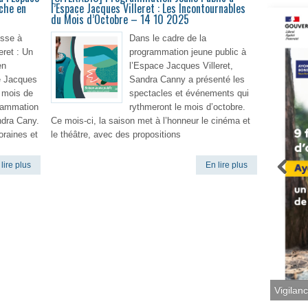
iche en
l’Espace Jacques Villeret : Les Incontournables
du Mois d’Octobre – 14 10 2025
sse à
Dans le cadre de la
eret : Un
programmation jeune public à
en
l’Espace Jacques Villeret,
e Jacques
Sandra Canny a présenté les
e mois de
spectacles et événements qui
grammation
rythmeront le mois d’octobre.
ndra Cany.
Ce mois-ci, la saison met à l’honneur le cinéma et
oraines et
le théâtre, avec des propositions
lire plus
En lire plus
Vigilan