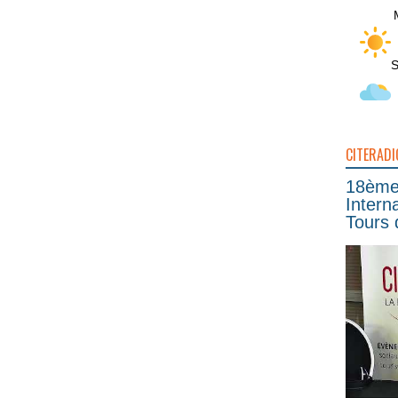
S
CITERADI
18ème 
Intern
Tours 