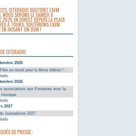
023, CITERADIO SOUTIENT L’AFM
. NOUS SERONS LE SAMEDI 6
 2025 EN DIRECT DEPUIS LA PLACE
RÈS À TOURS. SOUTENONS L’AFM
 EN FAISANT UN DON !
 DE CITERADIO
ptembre 2026
Fête se réunit pour la 8ème édition ! -
tails
ptembre 2026
s associations aux Fontaines avec la
a musique
tails
rs 2027
du Journalisme 2027
tails
UÉS DE PRESSE :