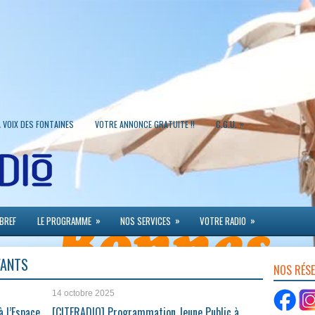
»
A VOIX DES FONTAINES
VOTRE ANNONCE GRATUITE !!
C.G.U.
»
»
»
 BREF
LE PROGRAMME
NOS SERVICES
VOTRE RADIO
FANTS
NOS RÉS
14 octobre 2025
 l’Espace
[CITERADIO] Programmation Jeune Public à