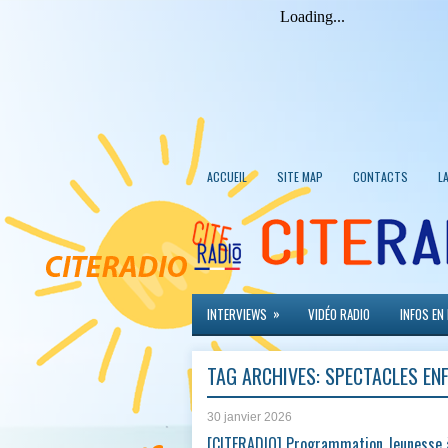
ACCUEIL
SITE MAP
CONTACTS
L
»
INTERVIEWS
VIDÉO RADIO
INFOS EN
TAG ARCHIVES:
SPECTACLES EN
30 janvier 2026
[CITERADIO] Programmation Jeunesse à