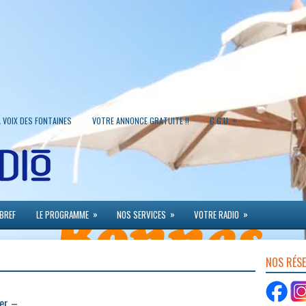
»
A VOIX DES FONTAINES
VOTRE ANNONCE GRATUITE !!
C.G.U.
»
»
»
 BREF
LE PROGRAMME
NOS SERVICES
VOTRE RADIO
NOS RÉS
ger –