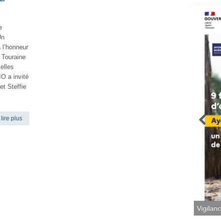
e
Un
 l’honneur
a Touraine
elles
O a invité
et Steffie
lire plus
Vigilan