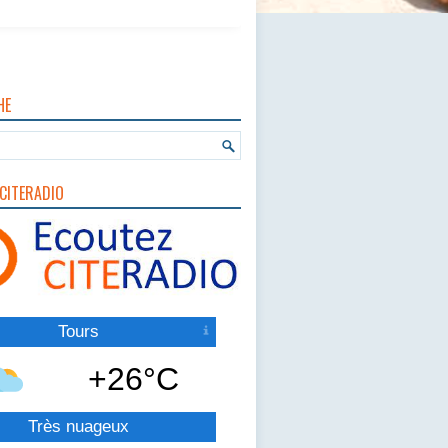
HE
CITERADIO
Tours
+26°C
Très nuageux