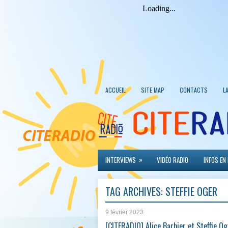
ACCUEIL
SITE MAP
CONTACTS
L
»
INTERVIEWS
VIDÉO RADIO
INFOS EN
TAG ARCHIVES:
STEFFIE OGER
9 février 2023
[CITERADIO] Alice Barbier et Steffie O