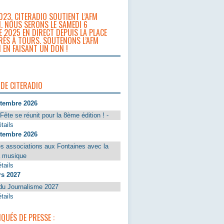
023, CITERADIO SOUTIENT L’AFM
. NOUS SERONS LE SAMEDI 6
 2025 EN DIRECT DEPUIS LA PLACE
RÈS À TOURS. SOUTENONS L’AFM
 EN FAISANT UN DON !
 DE CITERADIO
ptembre 2026
Fête se réunit pour la 8ème édition ! -
tails
ptembre 2026
s associations aux Fontaines avec la
a musique
tails
rs 2027
du Journalisme 2027
tails
UÉS DE PRESSE :