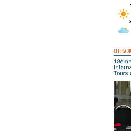
S
CITERADI
18ème 
Intern
Tours 