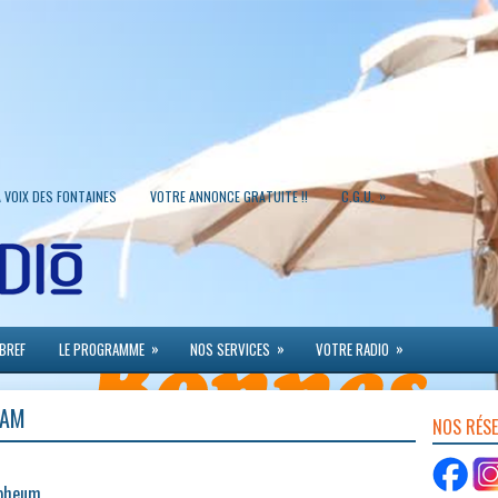
»
A VOIX DES FONTAINES
VOTRE ANNONCE GRATUITE !!
C.G.U.
»
»
»
 BREF
LE PROGRAMME
NOS SERVICES
VOTRE RADIO
EAM
NOS RÉS
rpheum