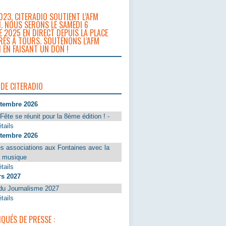
023, CITERADIO SOUTIENT L’AFM
. NOUS SERONS LE SAMEDI 6
 2025 EN DIRECT DEPUIS LA PLACE
RÈS À TOURS. SOUTENONS L’AFM
 EN FAISANT UN DON !
 DE CITERADIO
ptembre 2026
Fête se réunit pour la 8ème édition ! -
tails
ptembre 2026
s associations aux Fontaines avec la
a musique
tails
rs 2027
du Journalisme 2027
tails
UÉS DE PRESSE :