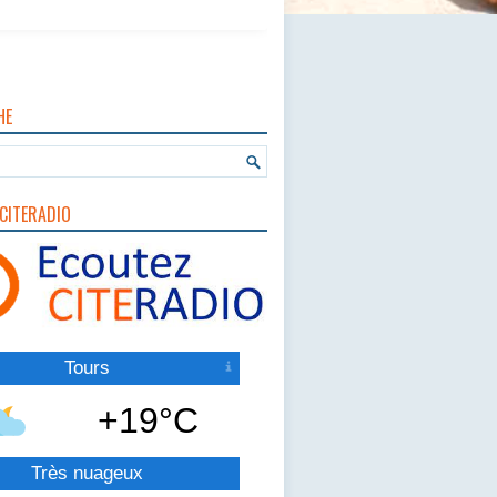
HE
CITERADIO
Tours
+19°C
Très nuageux