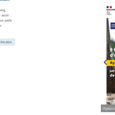
Greg,
 avoir
us parle
e
lire plus
Vigilan