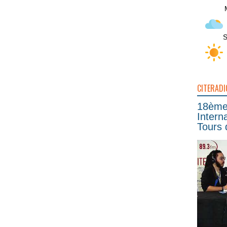
S
CITERADI
18ème 
Intern
Tours 