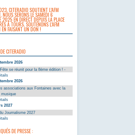
023, CITERADIO SOUTIENT L’AFM
. NOUS SERONS LE SAMEDI 6
 2025 EN DIRECT DEPUIS LA PLACE
RÈS À TOURS. SOUTENONS L’AFM
 EN FAISANT UN DON !
 DE CITERADIO
ptembre 2026
Fête se réunit pour la 8ème édition ! -
tails
ptembre 2026
s associations aux Fontaines avec la
a musique
tails
rs 2027
du Journalisme 2027
tails
UÉS DE PRESSE :