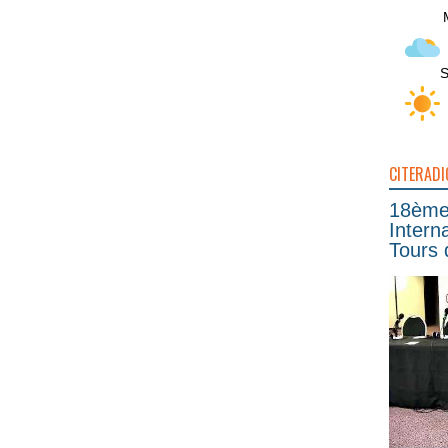
S
CITERADI
18ème 
Intern
Tours 