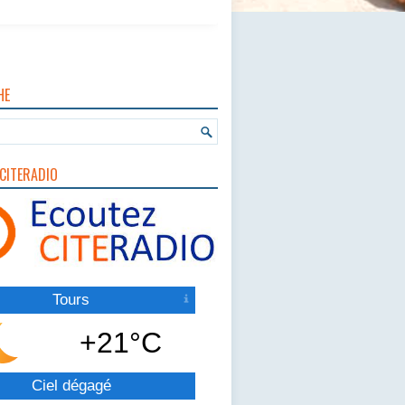
HE
CITERADIO
Tours
+21°C
Ciel dégagé