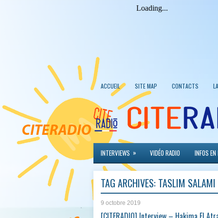
ACCUEIL
SITE MAP
CONTACTS
L
»
INTERVIEWS
VIDÉO RADIO
INFOS EN
TAG ARCHIVES:
TASLIM SALAMI
9 octobre 2019
[CITERADIO] Interview – Hakima El Atr