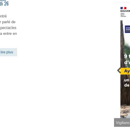
di 26
ontré
r parlé de
spectacles
a entre en
lire plus
Vigilan