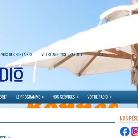
»
A VOIX DES FONTAINES
VOTRE ANNONCE GRATUITE !!
C.G.U.
»
»
»
 BREF
LE PROGRAMME
NOS SERVICES
VOTRE RADIO
NOS RÉS
assi –