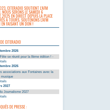
023, CITERADIO SOUTIENT L’AFM
. NOUS SERONS LE SAMEDI 6
 2025 EN DIRECT DEPUIS LA PLACE
RÈS À TOURS. SOUTENONS L’AFM
 EN FAISANT UN DON !
 DE CITERADIO
ptembre 2026
Fête se réunit pour la 8ème édition ! -
tails
ptembre 2026
s associations aux Fontaines avec la
a musique
tails
rs 2027
du Journalisme 2027
tails
UÉS DE PRESSE :