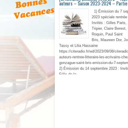
auteurs – Saison 2023-2024 – Partie
1) Émission du 7 se
2023 spéciale rentrée l
Invités : Gilles Paris,
Tripier, Claire Berest,
Roquin, Paul Saint
Bris, Maureen Dor, J
Tassy et Lilia Hassaine
https://citeradio.fr/wd/2023/09/08/citeradi
auteurs-rentree-litteraire-les-ecrivains-che
gonzague-saint-bris-emission-du-7-septe
2) Émission du 14 septembre 2023 : Invit
Félix de la
En 