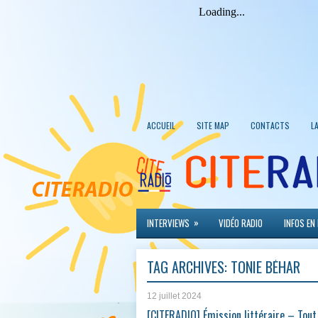
ACCUEIL
SITE MAP
CONTACTS
L
»
INTERVIEWS
VIDÉO RADIO
INFOS EN
TAG ARCHIVES:
TONIE BÉHAR
12 juillet 2024
[CITERADIO] Émission littéraire – Tout