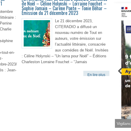
 1
de Noël – Céline Holynski – Lorraine Fouchet –
Sophie Jomain – Carène Ponte – Tonie Béhar –
ptembre
Émission du 21 décembre 2023
ittéraire :
Le 21 décembre 2023,
 Perrine
CITERADIO a diffusé un
 Charlie
nouveau numéro de Tout en
auteurs, votre émission sur
oséphine
l’actualité littéraire, consacrée
aux comédies de Noël. Invitées
o-tout-en-
: Céline Holynski – “Un lama pour Noël” – Éditions
z-
Charleston Lorraine Fouchet – “Jamais
mbre-2023/
és : Jean-
En lire plus
lire plus
Vigilan