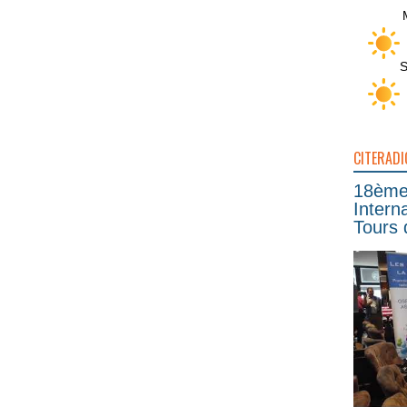
S
CITERADI
18ème 
Intern
Tours 