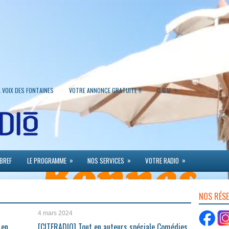
»
A VOIX DES FONTAINES
VOTRE ANNONCE GRATUITE !!
C.G.U.
»
»
»
 BREF
LE PROGRAMME
NOS SERVICES
VOTRE RADIO
NOS RÉS
4 mars 2024
 en
[CITERADIO] Tout en auteurs spéciale Comédies