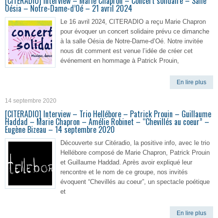
[CITERADIO] Interview – Marie Chapron – Concert solidaire – Salle
Oésia – Notre-Dame-d’Oé – 21 avril 2024
Le 16 avril 2024, CITERADIO a reçu Marie Chapron
pour évoquer un concert solidaire prévu ce dimanche
à la salle Oésia de Notre-Dame-d’Oé. Notre invitée
nous dit comment est venue l’idée de créer cet
événement en hommage à Patrick Prouin,
En lire plus
14 septembre 2020
[CITERADIO] Interview – Trio Hellébore – Patrick Prouin – Guillaume
Haddad – Marie Chapron – Amélie Robinet – “Chevillés au coeur” –
Eugène Bizeau – 14 septembre 2020
Découverte sur Citéradio, la positive info, avec le trio
Hellébore composé de Marie Chapron, Patrick Prouin
et Guillaume Haddad. Après avoir expliqué leur
rencontre et le nom de ce groupe, nos invités
évoquent “Chevillés au coeur”, un spectacle poétique
et
En lire plus