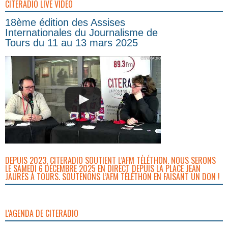
CITERADIO LIVE VIDEO
18ème édition des Assises
Internationales du Journalisme de
Tours du 11 au 13 mars 2025
DEPUIS 2023, CITERADIO SOUTIENT L’AFM TÉLÉTHON. NOUS SERONS
LE SAMEDI 6 DÉCEMBRE 2025 EN DIRECT DEPUIS LA PLACE JEAN
JAURÈS À TOURS. SOUTENONS L’AFM TÉLÉTHON EN FAISANT UN DON !
L'AGENDA DE CITERADIO