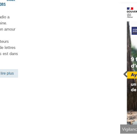
ions
adio a
oine.
on amour
uteurs
e lettres
s est dans
lire plus
Vigilan