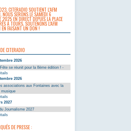
023, CITERADIO SOUTIENT L’AFM
. NOUS SERONS LE SAMEDI 6
 2025 EN DIRECT DEPUIS LA PLACE
RÈS À TOURS. SOUTENONS L’AFM
 EN FAISANT UN DON !
 DE CITERADIO
ptembre 2026
Fête se réunit pour la 8ème édition ! -
tails
ptembre 2026
s associations aux Fontaines avec la
a musique
tails
rs 2027
du Journalisme 2027
tails
UÉS DE PRESSE :