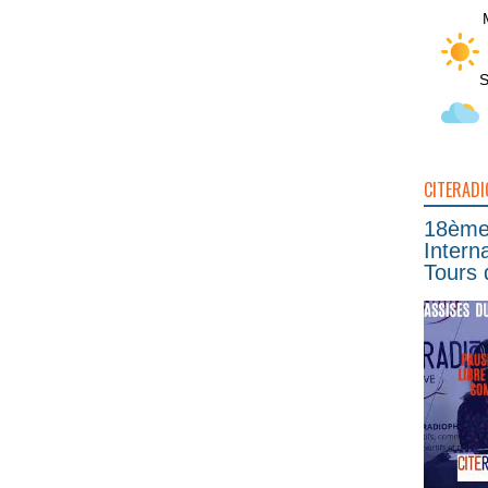
S
CITERADI
18ème 
Intern
Tours 