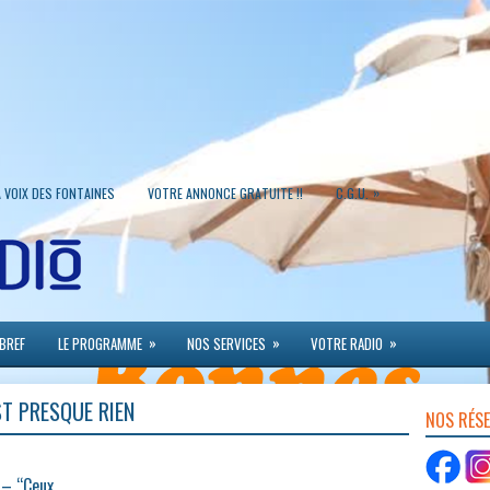
»
A VOIX DES FONTAINES
VOTRE ANNONCE GRATUITE !!
C.G.U.
»
»
»
 BREF
LE PROGRAMME
NOS SERVICES
VOTRE RADIO
T PRESQUE RIEN
NOS RÉS
 – “Ceux