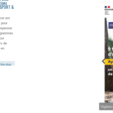
tions
I SPORT &
cer est
 pour
dispenser
rogrammes
our
rs de
 en
lire plus
Vigilan