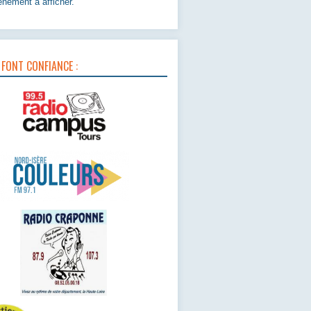
nement à afficher.
 FONT CONFIANCE :