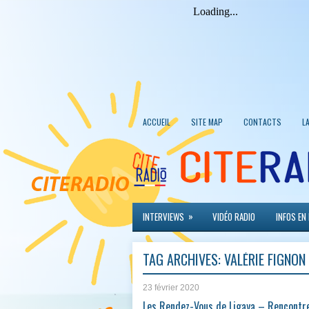
ACCUEIL
SITE MAP
CONTACTS
L
»
INTERVIEWS
VIDÉO RADIO
INFOS EN
TAG ARCHIVES:
VALÉRIE FIGNON
23 février 2020
Les Rendez-Vous de Ligaya – Rencontr