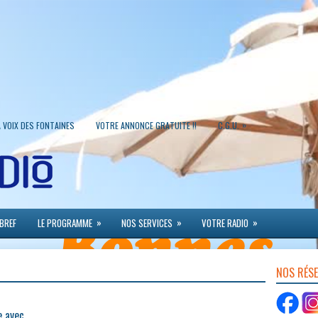
»
A VOIX DES FONTAINES
VOTRE ANNONCE GRATUITE !!
C.G.U.
»
»
»
 BREF
LE PROGRAMME
NOS SERVICES
VOTRE RADIO
NOS RÉS
e avec