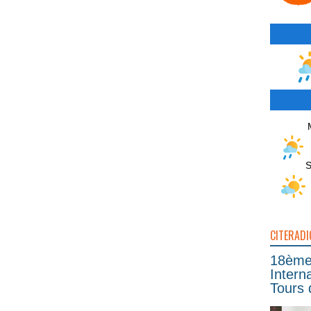
S
CITERADI
18ème 
Intern
Tours 