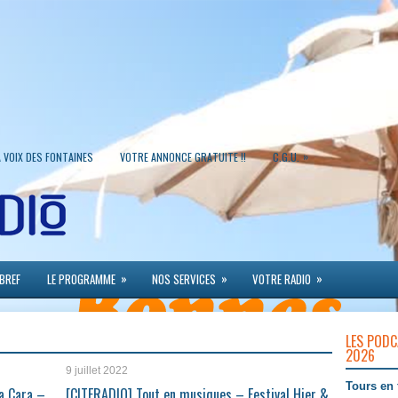
»
A VOIX DES FONTAINES
VOTRE ANNONCE GRATUITE !!
C.G.U.
»
»
»
 BREF
LE PROGRAMME
NOS SERVICES
VOTRE RADIO
LES PODC
2026
9 juillet 2022
Tours en 
a Cara –
[CITERADIO] Tout en musiques – Festival Hier &