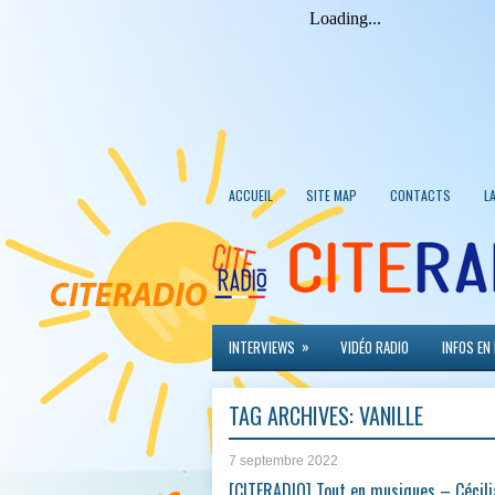
ACCUEIL
SITE MAP
CONTACTS
L
»
INTERVIEWS
VIDÉO RADIO
INFOS EN
TAG ARCHIVES:
VANILLE
7 septembre 2022
[CITERADIO] Tout en musiques – Cécili