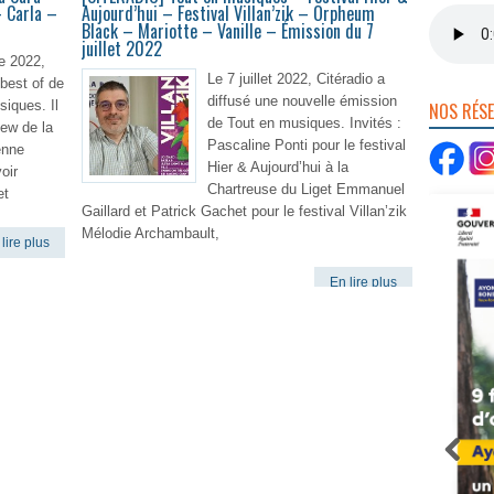
– Carla –
Aujourd’hui – Festival Villan’zik – Orpheum
Black – Mariotte – Vanille – Émission du 7
juillet 2022
e 2022,
Le 7 juillet 2022, Citéradio a
 best of de
diffusé une nouvelle émission
siques. Il
NOS RÉS
de Tout en musiques. Invités :
iew de la
Pascaline Ponti pour le festival
enne
Hier & Aujourd’hui à la
oir
Chartreuse du Liget Emmanuel
et
Gaillard et Patrick Gachet pour le festival Villan’zik
Mélodie Archambault,
lire plus
En lire plus