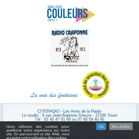
CITERADIO - Les Amis de la Radio
Le studio : 6 rue Jean-Baptiste Greuze - 37200 Tours
Tél : 02 45 47 01 68 ou 07 68 59 40 45
© 2014 - 2026 CITERADIO
Nous utilisons des cookies pour
Ok
Plus d'infos
améliorer votre expérience sur notre
site. En parcourant ce site Web, vous
Powered by
WordPress
| Wordpress Theme by
Wordpress Hosting Reviews
acceptez notre utilisation des cookies.