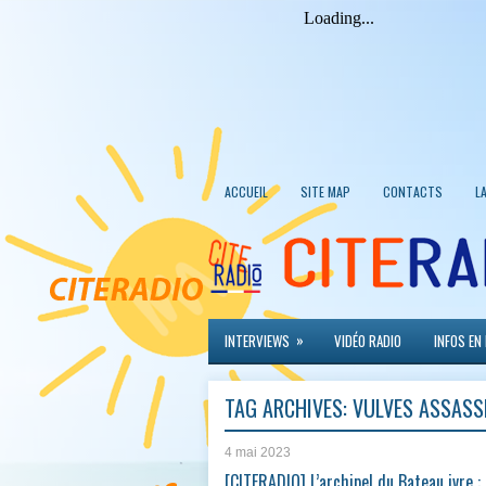
ACCUEIL
SITE MAP
CONTACTS
L
»
INTERVIEWS
VIDÉO RADIO
INFOS EN
TAG ARCHIVES:
VULVES ASSASS
4 mai 2023
[CITERADIO] L’archipel du Bateau ivre :