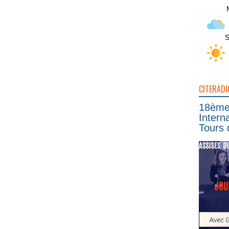
S
CITERADI
18ème 
Intern
Tours 