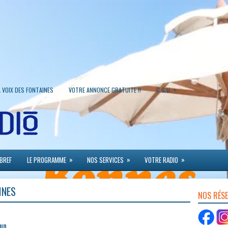
»
A VOIX DES FONTAINES
VOTRE ANNONCE GRATUITE !!
C.G.U.
»
»
»
 BREF
LE PROGRAMME
NOS SERVICES
VOTRE RADIO
INES
NOS RÉS
 un