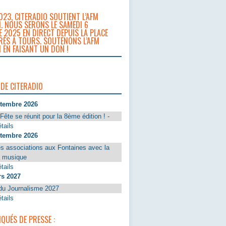
023, CITERADIO SOUTIENT L’AFM
. NOUS SERONS LE SAMEDI 6
 2025 EN DIRECT DEPUIS LA PLACE
RÈS À TOURS. SOUTENONS L’AFM
 EN FAISANT UN DON !
 DE CITERADIO
ptembre 2026
Fête se réunit pour la 8ème édition ! -
tails
ptembre 2026
s associations aux Fontaines avec la
a musique
tails
rs 2027
du Journalisme 2027
tails
UÉS DE PRESSE :