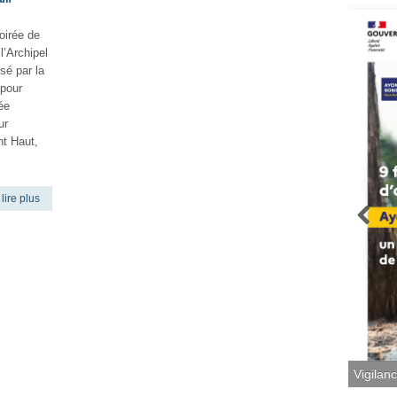
soirée de
l’Archipel
sé par la
 pour
ée
ur
nt Haut,
lire plus
Vigilan