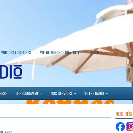
»
A VOIX DES FONTAINES
VOTRE ANNONCE GRATUITE !!
C.G.U.
»
»
»
 BREF
LE PROGRAMME
NOS SERVICES
VOTRE RADIO
NOS RÉS
en avec