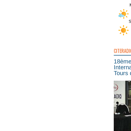
S
CITERADI
18ème 
Intern
Tours 