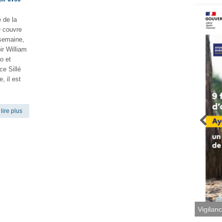
e de la
 couvre
 semaine,
r William
o et
ce Sillé
, il est
lire plus
Vigilan