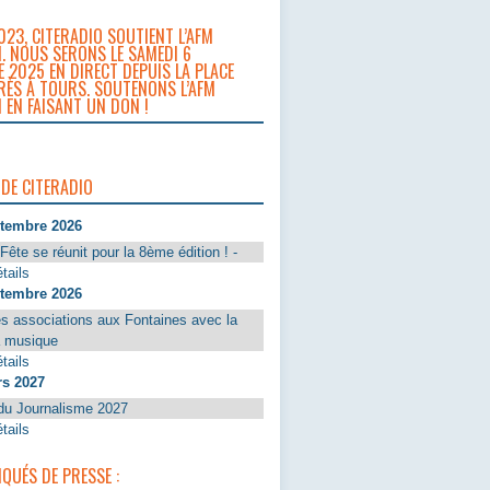
023, CITERADIO SOUTIENT L’AFM
. NOUS SERONS LE SAMEDI 6
 2025 EN DIRECT DEPUIS LA PLACE
RÈS À TOURS. SOUTENONS L’AFM
 EN FAISANT UN DON !
 DE CITERADIO
ptembre 2026
Fête se réunit pour la 8ème édition ! -
tails
ptembre 2026
s associations aux Fontaines avec la
a musique
tails
rs 2027
du Journalisme 2027
tails
UÉS DE PRESSE :