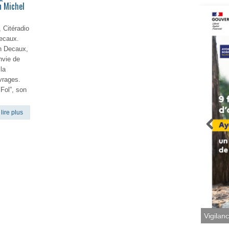
n Michel
 Citéradio
Decaux.
in Decaux,
nvie de
la
vrages.
Fol”, son
lire plus
Vigilan