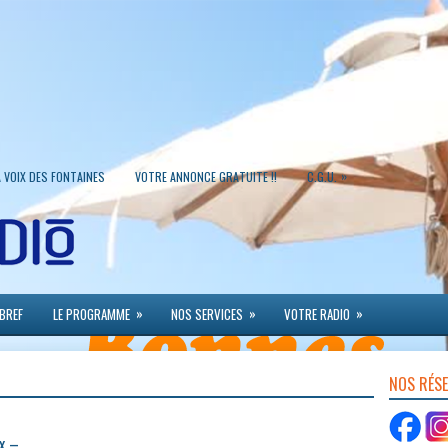
»
A VOIX DES FONTAINES
VOTRE ANNONCE GRATUITE !!
C.G.U.
»
»
»
 BREF
LE PROGRAMME
NOS SERVICES
VOTRE RADIO
NOS RÉS
x –