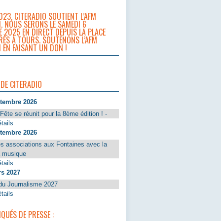
023, CITERADIO SOUTIENT L’AFM
. NOUS SERONS LE SAMEDI 6
 2025 EN DIRECT DEPUIS LA PLACE
RÈS À TOURS. SOUTENONS L’AFM
 EN FAISANT UN DON !
 DE CITERADIO
ptembre 2026
Fête se réunit pour la 8ème édition ! -
tails
ptembre 2026
s associations aux Fontaines avec la
a musique
tails
rs 2027
du Journalisme 2027
tails
UÉS DE PRESSE :