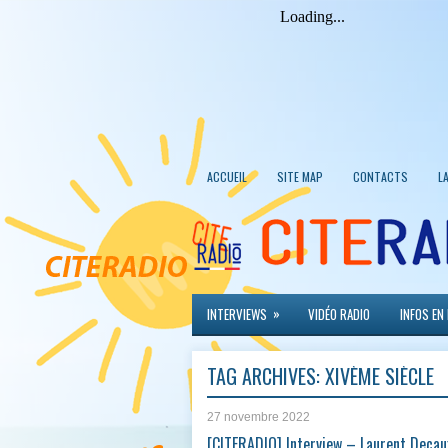
ACCUEIL
SITE MAP
CONTACTS
L
»
INTERVIEWS
VIDÉO RADIO
INFOS EN
TAG ARCHIVES:
XIVÈME SIÈCLE
27 novembre 2022
[CITERADIO] Interview – Laurent Decau