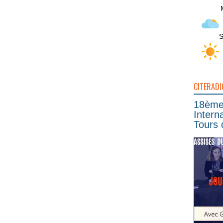
S
CITERADI
18ème 
Intern
Tours 