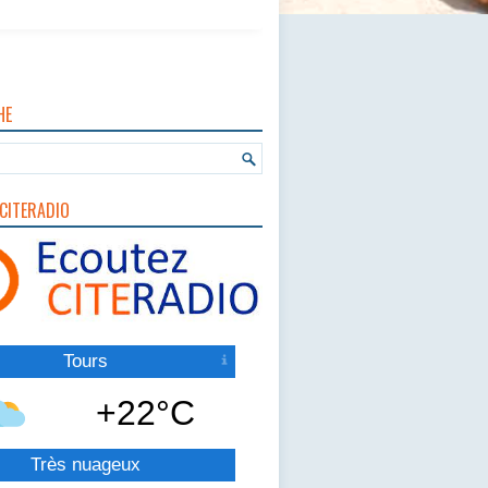
HE
CITERADIO
Tours
+22°C
Très nuageux