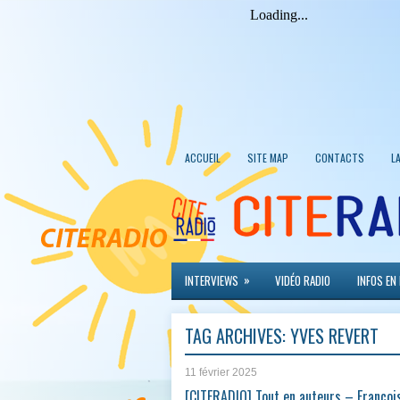
ACCUEIL
SITE MAP
CONTACTS
L
»
INTERVIEWS
VIDÉO RADIO
INFOS EN
TAG ARCHIVES:
YVES REVERT
11 février 2025
[CITERADIO] Tout en auteurs – Françoi