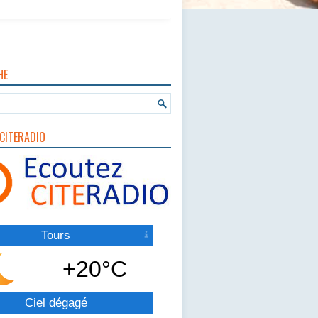
HE
CITERADIO
Tours
+20°C
Ciel dégagé