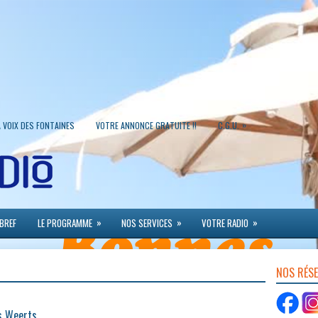
»
A VOIX DES FONTAINES
VOTRE ANNONCE GRATUITE !!
C.G.U.
»
»
»
 BREF
LE PROGRAMME
NOS SERVICES
VOTRE RADIO
NOS RÉS
s Weerts