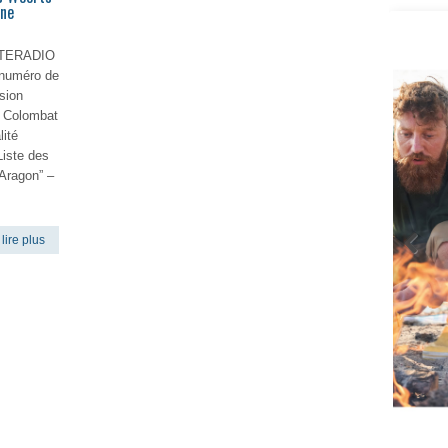
ine
5
CITERADIO
 numéro de
sion
e Colombat
lité
Liste des
 Aragon” –
lire plus
Vigilan