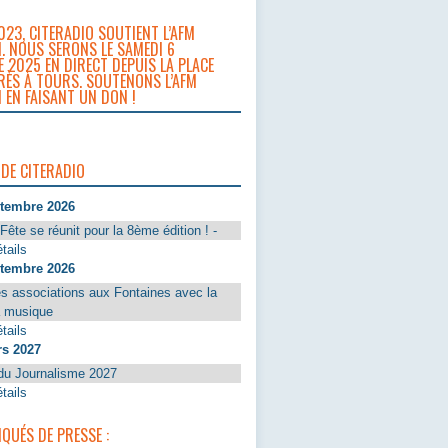
023, CITERADIO SOUTIENT L’AFM
. NOUS SERONS LE SAMEDI 6
 2025 EN DIRECT DEPUIS LA PLACE
RÈS À TOURS. SOUTENONS L’AFM
 EN FAISANT UN DON !
 DE CITERADIO
ptembre 2026
Fête se réunit pour la 8ème édition ! -
tails
ptembre 2026
s associations aux Fontaines avec la
a musique
tails
rs 2027
du Journalisme 2027
tails
UÉS DE PRESSE :