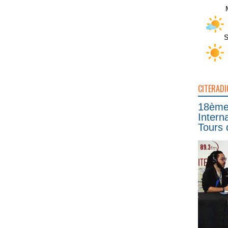
S
CITERADI
18ème 
Intern
Tours 