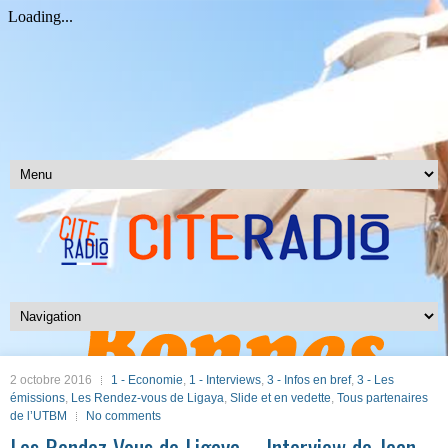
2 octobre 2016
1 - Economie
,
1 - Interviews
,
3 - Infos en bref
,
3 - Les
émissions
,
Les Rendez-vous de Ligaya
,
Slide et en vedette
,
Tous partenaires
de l’UTBM
No comments
Les Rendez-Vous de Ligaya – Interview de Jean-