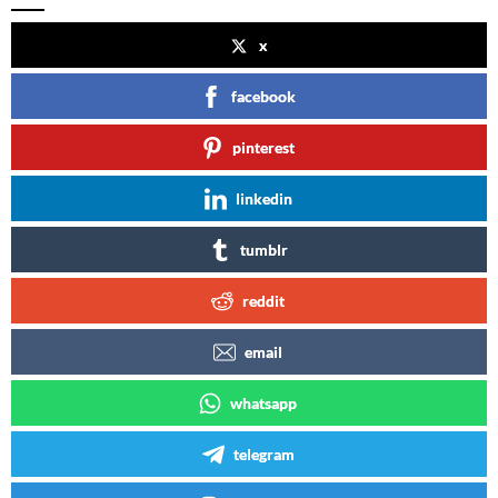
x
facebook
pinterest
linkedin
tumblr
reddit
email
whatsapp
telegram