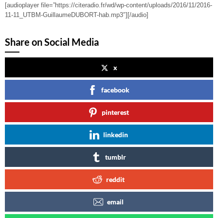
[audioplayer file=”https://citeradio.fr/wd/wp-content/uploads/2016/11/2016-
11-11_UTBM-GuillaumeDUBORT-hab.mp3″][/audio]
Share on Social Media
x
facebook
pinterest
linkedin
tumblr
reddit
email