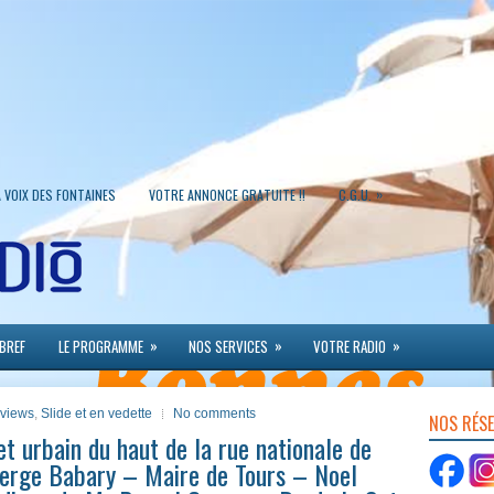
»
A VOIX DES FONTAINES
VOTRE ANNONCE GRATUITE !!
C.G.U.
»
»
»
 BREF
LE PROGRAMME
NOS SERVICES
VOTRE RADIO
erviews
,
Slide et en vedette
No comments
NOS RÉS
et urbain du haut de la rue nationale de
erge Babary – Maire de Tours – Noel