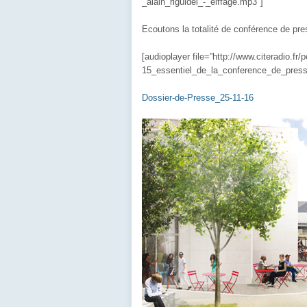
_alain_riguidel_-_eiffage.mp3″]
Ecoutons la totalité de conférence de pre
[audioplayer file=”http://www.citeradio.fr
15_essentiel_de_la_conference_de_press
Dossier-de-Presse_25-11-16