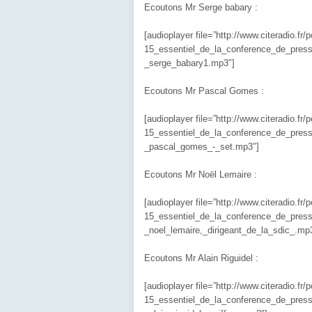
Ecoutons Mr Serge babary :
[audioplayer file=”http://www.citeradio.fr
15_essentiel_de_la_conference_de_press
_serge_babary1.mp3″]
Ecoutons Mr Pascal Gomes :
[audioplayer file=”http://www.citeradio.fr
15_essentiel_de_la_conference_de_press
_pascal_gomes_-_set.mp3″]
Ecoutons Mr Noël Lemaire :
[audioplayer file=”http://www.citeradio.fr
15_essentiel_de_la_conference_de_press
_noel_lemaire,_dirigeant_de_la_sdic_.mp
Ecoutons Mr Alain Riguidel :
[audioplayer file=”http://www.citeradio.fr
15_essentiel_de_la_conference_de_press