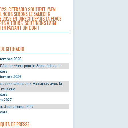
023, CITERADIO SOUTIENT L’AFM
. NOUS SERONS LE SAMEDI 6
 2025 EN DIRECT DEPUIS LA PLACE
RÈS À TOURS. SOUTENONS L’AFM
 EN FAISANT UN DON !
 DE CITERADIO
ptembre 2026
Fête se réunit pour la 8ème édition ! -
tails
ptembre 2026
s associations aux Fontaines avec la
a musique
tails
rs 2027
du Journalisme 2027
tails
UÉS DE PRESSE :