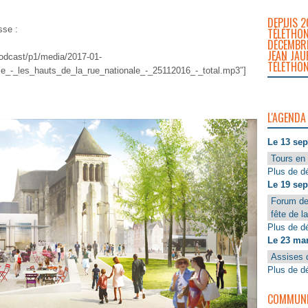
DEPUIS 2
sse :
TÉLÉTHON
DÉCEMBRE
JEAN JAU
/podcast/p1/media/2017-01-
TÉLÉTHON
e_-_les_hauts_de_la_rue_nationale_-_25112016_-_total.mp3″]
L'AGENDA
Le 13 se
Tours en 
Plus de dé
Le 19 se
Forum de
fête de l
Plus de dé
Le 23 ma
Assises 
Plus de dé
COMMUNIQ