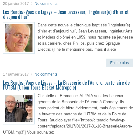
20 janvier 2017
No comments
Les Rendez-Vous de Ligaya – Jean Levasseur, “Ingénieur(e) d’hier et
d’aujourd’hui”
Dans cette nouvelle chronique baptisée “Ingénieur(e)
d’hier et d’aujourd’hui”, Jean Levasseur, Ingénieur Arts
et Métiers diplômé en 1959, nous raconte sa jeunesse
et sa carrière, chez Philips, puis chez Sprague
Electric (il ne le mentionne pas, mais il a été
En lire plus
17 janvier 2017
No comments
Les Rendez-Vous de Ligaya – La Brasserie de l’Aurore, partenaire de
l’UTBM (Union Tours Basket Métropole)
Christelle et Emmanuel ALFAIA sont les heureux
gérants de la Brasserie de l’Aurore à Cormery. Ils
nous parlent de bière évidemment, mais également de
la buvette des matchs de l’UTBM et de la Foire de
Tours. [audioplayer file=”https://citeradio.fr/wd/wp-
content/uploads/2017/01/2017-01-16-BrasserieAurore-
UTBM.mp3″] Vous souhaitez