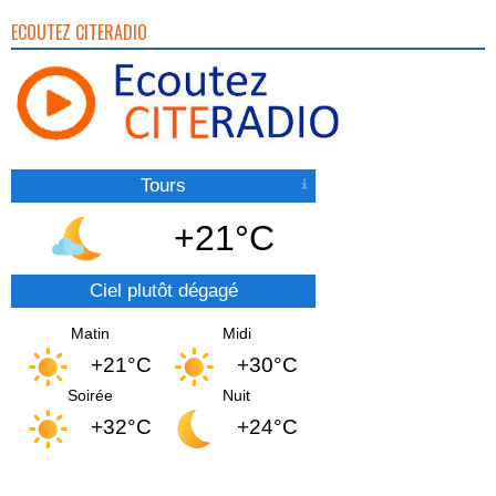
ECOUTEZ CITERADIO
Tours
+21°C
Ciel plutôt dégagé
Matin
Midi
+21°C
+30°C
Soirée
Nuit
+32°C
+24°C