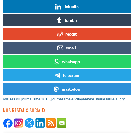
linkedin
tumblr
reddit
email
whatsapp
telegram
mastodon
assises du journalisme 2018
,
journalisme et citoyenneté
,
marie laure augry
NOS RÉSEAUX SOCIAUX