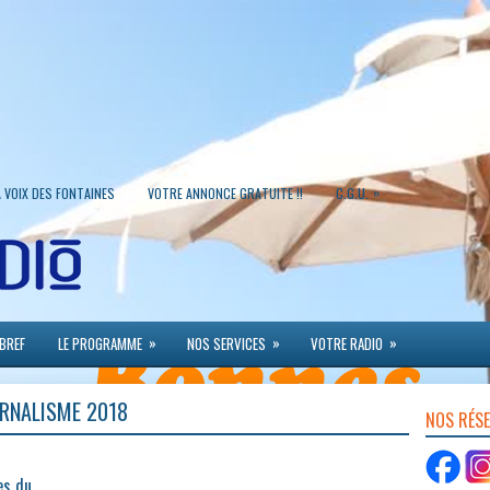
»
A VOIX DES FONTAINES
VOTRE ANNONCE GRATUITE !!
C.G.U.
»
»
»
 BREF
LE PROGRAMME
NOS SERVICES
VOTRE RADIO
URNALISME 2018
NOS RÉS
es du