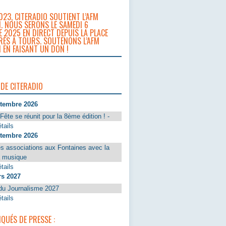
023, CITERADIO SOUTIENT L’AFM
. NOUS SERONS LE SAMEDI 6
 2025 EN DIRECT DEPUIS LA PLACE
RÈS À TOURS. SOUTENONS L’AFM
 EN FAISANT UN DON !
 DE CITERADIO
ptembre 2026
Fête se réunit pour la 8ème édition ! -
tails
ptembre 2026
s associations aux Fontaines avec la
a musique
tails
rs 2027
du Journalisme 2027
tails
UÉS DE PRESSE :