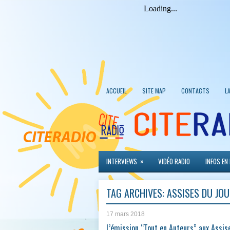
ACCUEIL
SITE MAP
CONTACTS
L
»
INTERVIEWS
VIDÉO RADIO
INFOS EN
TAG ARCHIVES:
ASSISES DU JO
17 mars 2018
L’émission “Tout en Auteurs” aux Assis