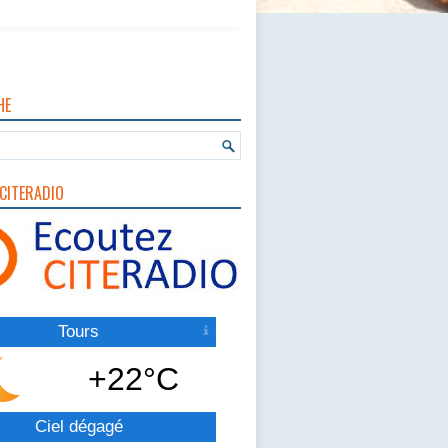
HE
CITERADIO
Tours
+22°C
Ciel dégagé