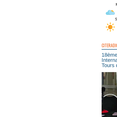
S
CITERADI
18ème 
Intern
Tours 