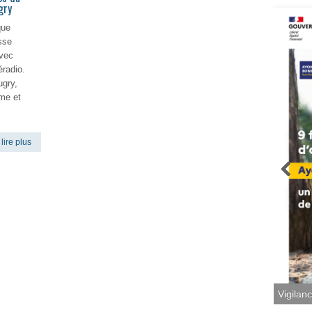
gry
que
sse
avec
radio.
ugry,
me et
lire plus
Vigilan