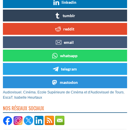
linkedin
tumblr
reddit
email
whatsapp
telegram
mastodon
Audiovisuel
,
Cinéma
,
Ecole Supérieure de Cinéma et d'Audiovisuel de Tours
,
EscaT
,
Isabelle Heurtaux
NOS RÉSEAUX SOCIAUX