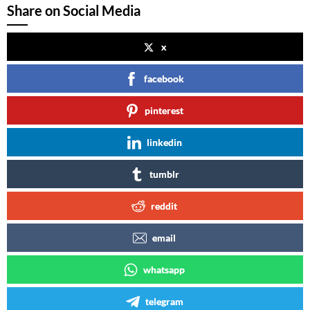
Share on Social Media
x
facebook
pinterest
linkedin
tumblr
reddit
email
whatsapp
telegram