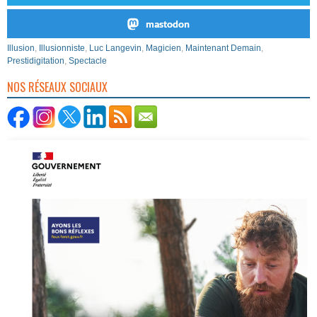
mastodon
Illusion
,
Illusionniste
,
Luc Langevin
,
Magicien
,
Maintenant Demain
,
Prestidigitation
,
Spectacle
NOS RÉSEAUX SOCIAUX