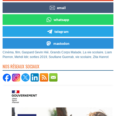
email
whatsapp
telegram
mastodon
Cinéma
,
film
,
Gaspard Gevin Hié
,
Grands Corps Malade
,
La vie scolaire
,
Liam
Pierron
,
Mehdi Idir
,
sorties 2019
,
Soufiane Guerrab
,
vie scolaire
,
Zita Hanrot
NOS RÉSEAUX SOCIAUX