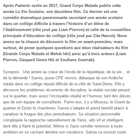
Après
Patients
sortie en 2017, Grand Corps Malade publie cette
année
La Vie Scolaire
, son deuxième film. Ce dernier est une
comédie dramatique passionnante racontant une année scolaire
dans un collège difficile à travers l’histoire d’un élève de
l’établissement (rôle joué par Liam Pierron) et celle de la conseillère
principale d’éducation du collège (rôle joué par Zita Hanrot). Nous
avons eu la chance de découvrir le film en avant-première, mais
surtout, de poser quelques questions aux deux réalisateurs du film
(Grands Corps Malade et Mehdi Idir) ainsi qu’à trois acteurs (Liam
Pierron, Gaspard Gevin Hié et Soufiane Guerrab).
Synopsis : Une année au coeur de l’école de la république, de la vie… et
de la démerde ! Samia, jeune CPE novice, débarque de son Ardèche
natale dans un collège réputé difficile de la ville de Saint-Denis. Elle y
découvre les problèmes récurrents de discipline, la réalité sociale pesant
sur le quartier, mais aussi l’incroyable vitalité et l’humour, tant des élèves
que de son équipe de surveillants. Parmi eux, il y a Moussa, le Grand du
quartier et Dylan le chambreur. Samia s’adapte et prend bientôt plaisir à
canaliser la fougue des plus perturbateurs. Sa situation personnelle
compliquée la rapproche naturellement de Yanis, ado vif et intelligent,
dont elle a flairé le potentiel. Même si Yanis semble renoncer à toute
ambition en se cachant derrière son insolence, Samia va investir toute