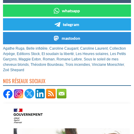
whatsapp
telegram
mastodon
Agathe Ruga
,
Belle infidèle
,
Caroline Caugant
,
Caroline Laurent
,
Collection
Arpège
,
Editions Stock
,
Et soudain la liberté
,
Les Heures solaires
,
Les Petits
Garçons
,
Maggie Exton
,
Roman
,
Romane Lafore
,
Sous le soleil de mes
cheveux blonds
,
Théodore Bourdeau
,
Trois incendies
,
Vinciane Moeschler
,
Zoé Shepard
NOS RÉSEAUX SOCIAUX