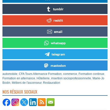
tumblr
reddit
email
whatsapp
telegram
mastodon
automobile
,
CFA Tours Alternance Formation
,
commerce
,
Formation continue
,
Formation en alternance
,
Hôtellerie
,
insertion socioprofessionnelle
,
Marie-Jo
Bodin
,
Métiers de l'ascenseur
,
Restauration
NOS RÉSEAUX SOCIAUX