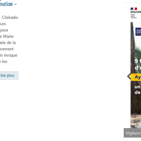
rmation –
 Citéradio
ours
 pour
ce Marie-
rle de la
issement
din évoque
e les
lire plus
Vigilan