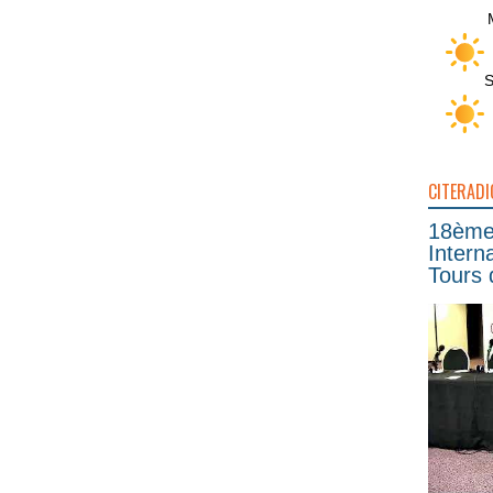
S
CITERADI
18ème 
Intern
Tours 