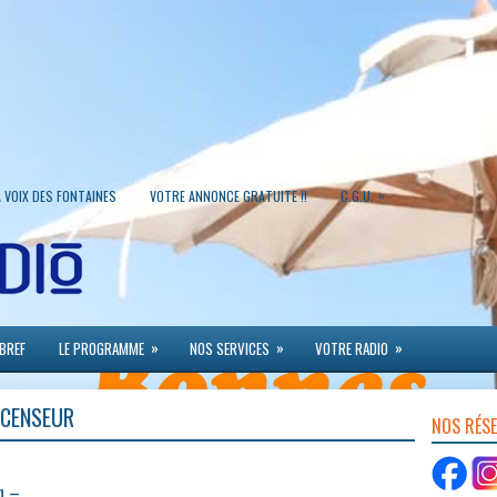
»
A VOIX DES FONTAINES
VOTRE ANNONCE GRATUITE !!
C.G.U.
»
»
»
 BREF
LE PROGRAMME
NOS SERVICES
VOTRE RADIO
SCENSEUR
NOS RÉS
n –