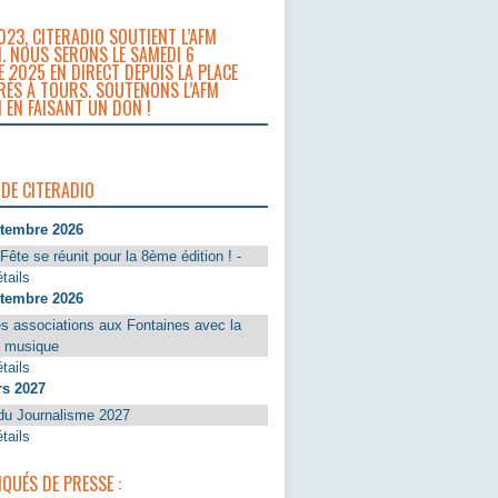
023, CITERADIO SOUTIENT L’AFM
. NOUS SERONS LE SAMEDI 6
 2025 EN DIRECT DEPUIS LA PLACE
RÈS À TOURS. SOUTENONS L’AFM
 EN FAISANT UN DON !
 DE CITERADIO
ptembre 2026
Fête se réunit pour la 8ème édition ! -
tails
ptembre 2026
s associations aux Fontaines avec la
a musique
tails
rs 2027
du Journalisme 2027
tails
UÉS DE PRESSE :