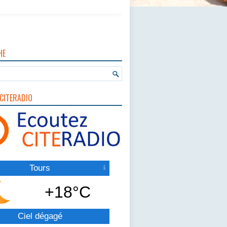
HE
CITERADIO
Tours
+18°C
Ciel dégagé