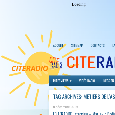
ACCUEIL
SITE MAP
CONTACTS
L
»
INTERVIEWS
VIDÉO RADIO
INFOS EN
TAG ARCHIVES:
MÉTIERS DE L’A
8 décembre 2019
[CITERADIO] Interview – Marie-Jo Bodi