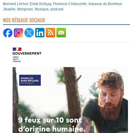
Bernard Léchot
,
Erdal Kizilçay
,
Florence Chitacumbi
,
Impasse du Bonheur
,
Jikaëlle
,
Morgoran
,
Musique
,
podcast
NOS RÉSEAUX SOCIAUX