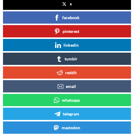
x
facebook
pinterest
linkedin
tumblr
reddit
email
whatsapp
telegram
mastodon