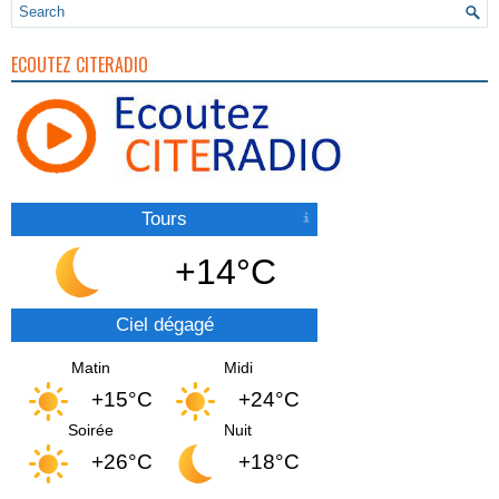
ECOUTEZ CITERADIO
Tours
+14°C
Ciel dégagé
Matin
Midi
+15°C
+24°C
Soirée
Nuit
+26°C
+18°C