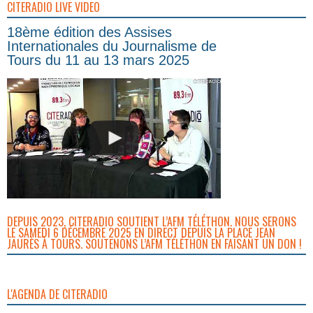
CITERADIO LIVE VIDEO
18ème édition des Assises
Internationales du Journalisme de
Tours du 11 au 13 mars 2025
DEPUIS 2023, CITERADIO SOUTIENT L’AFM TÉLÉTHON. NOUS SERONS
LE SAMEDI 6 DÉCEMBRE 2025 EN DIRECT DEPUIS LA PLACE JEAN
JAURÈS À TOURS. SOUTENONS L’AFM TÉLÉTHON EN FAISANT UN DON !
L'AGENDA DE CITERADIO