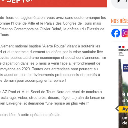
e de Tours et l’agglomération, vous avez sans doute remarqué les
NOS RÉS
omme l’Hôtel de Ville et le Palais des Congrès de Tours mais
Création Contemporaine Olivier Debré, le château du Plessis de
-Tours.
ement national baptisé “Alerte Rouge” visant à soutenir les
l et du spectacle durement touchées par la crise sanitaire liée
pouvoirs publics au drame économique et social qui s’annonce. En
 disparition dans les 6 mois à venir face à l’effondrement de
en moyenne en 2020. Toutes ces entreprises sont pourtant au
s aussi de tous les évènements professionnels et sportifs à
bles demain pour accompagner la reprise !
s AZ Prod et Multi Sceni de Tours Nord ont réuni de nombreux
, éclairage, vidéo, structures, décors, régie, …) afin de lancer un
ien Lavergne, et demander “une reprise au plus vite !”
tos liées à cette opération spéciale.