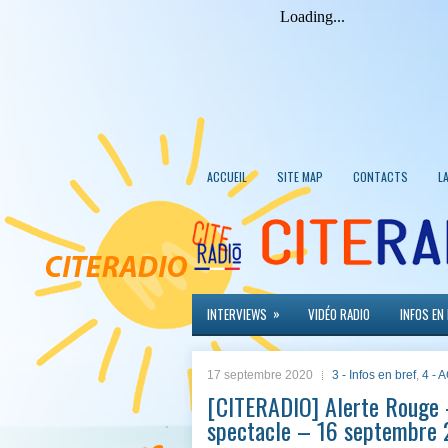
ACCUEIL
SITE MAP
CONTACTS
L
»
INTERVIEWS
VIDÉO RADIO
INFOS EN
17 septembre 2020
3 - Infos en bref
,
4 -
[CITERADIO] Alerte Rouge –
spectacle – 16 septembre