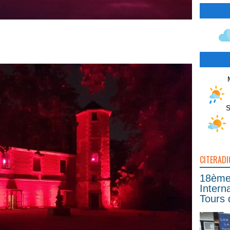
S
CITERADI
18ème 
Intern
Tours 