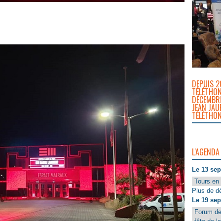
DEPUIS 2
TÉLÉTHON
DÉCEMBRE
JEAN JAU
TÉLÉTHON
L'AGENDA
Le 13 se
Tours en 
Plus de dé
Le 19 se
Forum de