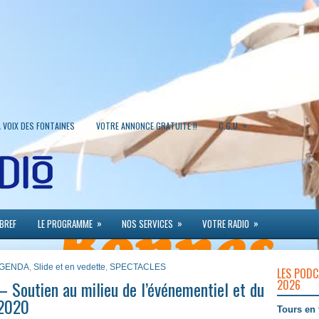
»
A VOIX DES FONTAINES
VOTRE ANNONCE GRATUITE !!
C.G.U.
»
»
»
 BREF
LE PROGRAMME
NOS SERVICES
VOTRE RADIO
 AGENDA
,
Slide et en vedette
,
SPECTACLES
LES PODC
 Soutien au milieu de l’événementiel et du
2026
 2020
Tours en 