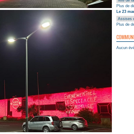
fête de l
Plus de dé
Le 23 ma
Assises 
Plus de dé
COMMUNIQ
Aucun évè