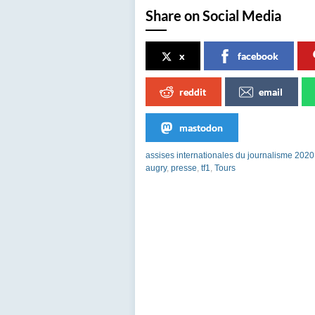
Share on Social Media
x
facebook
reddit
email
mastodon
assises internationales du journalisme 2020
augry
,
presse
,
tf1
,
Tours