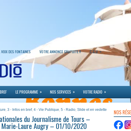
»
A VOIX DES FONTAINES
VOTRE ANNONCE GRATUITE !!
C.G.U.
»
»
»
 BREF
LE PROGRAMME
NOS SERVICES
VOTRE RADIO
ture
,
3 - Infos en bref
,
4 - Vie Publique
,
5 - Radio
,
Slide et en vedette
NOS RÉS
ationales du Journalisme de Tours –
& Marie-Laure Augry – 01/10/2020