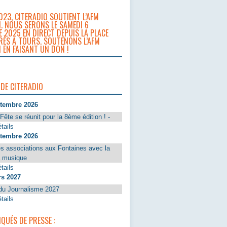
023, CITERADIO SOUTIENT L’AFM
. NOUS SERONS LE SAMEDI 6
 2025 EN DIRECT DEPUIS LA PLACE
RÈS À TOURS. SOUTENONS L’AFM
 EN FAISANT UN DON !
 DE CITERADIO
ptembre 2026
Fête se réunit pour la 8ème édition ! -
tails
ptembre 2026
s associations aux Fontaines avec la
a musique
tails
rs 2027
du Journalisme 2027
tails
UÉS DE PRESSE :