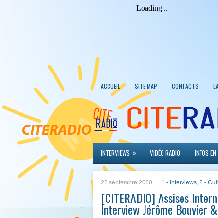
ACCUEIL
SITE MAP
CONTACTS
L
»
INTERVIEWS
VIDÉO RADIO
INFOS EN
22 septembre 2020
1 - Interviews
,
2 - Cul
[CITERADIO] Assises Intern
Interview Jérôme Bouvier 