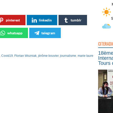
S
pinterest
linkedin
tumblr
whatsapp
telegram
CITERADI
18ème 
,
Covid19
,
Florian Wozniak
,
jérôme bouvier
,
journalisme
,
marie laure
Intern
Tours 