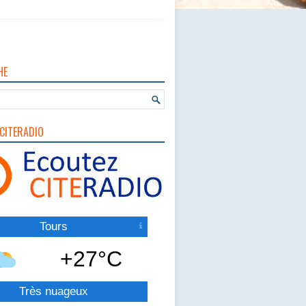
HE
CITERADIO
Tours
+27°C
Très nuageux