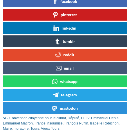
facebook
pinterest
linkedin
tumblr
reddit
email
whatsapp
telegram
mastodon
5G
,
Convention citoyenne pour le climat
,
Député
,
EELV
,
Emmanuel Denis
,
Emmanuel Macron
,
France Insoumise
,
François Ruffin
,
Isabelle Robichon
,
Maire
,
moratoire
,
Tours
,
Vieux Tours