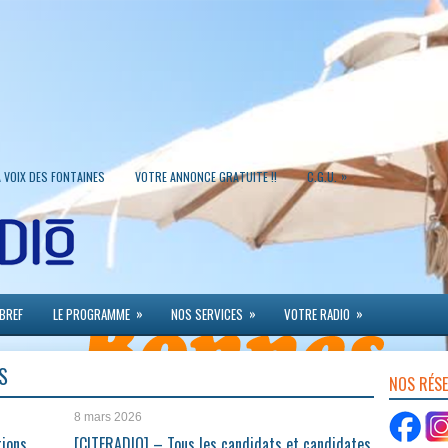
»
A VOIX DES FONTAINES
VOTRE ANNONCE GRATUITE !!
C.G.U.
»
»
»
 BREF
LE PROGRAMME
NOS SERVICES
VOTRE RADIO
S
NOS RÉS
8 mars 2026
tions
[CITERADIO] – Tous les candidats et candidates