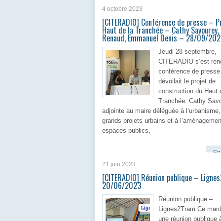
4 octobre 2023
[CITERADIO] Conférence de presse – P
Haut de la Tranchée – Cathy Savourey,
Renaud, Emmanuel Denis – 28/09/202
Jeudi 28 septembre,
CITERADIO s’est rend
conférence de presse
dévoilait le projet de
construction du Haut 
Tranchée. Cathy Savo
adjointe au maire déléguée à l’urbanisme
grands projets urbains et à l’aménagemen
espaces publics,
En 
21 juin 2023
[CITERADIO] Réunion publique – Ligne
20/06/2023
Réunion publique –
Lignes2Tram Ce mardi
une réunion publique 