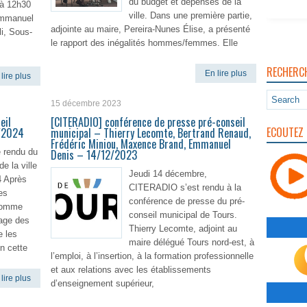
du budget et dépenses de la
 à 12h30
ville. Dans une première partie,
’Emmanuel
adjointe au maire, Pereira-Nunes Élise, a présenté
i, Sous-
le rapport des inégalités hommes/femmes. Elle
RECHERC
En lire plus
lire plus
15 décembre 2023
eil
[CITERADIO] conférence de presse pré-conseil
ECOUTEZ 
0/2024
municipal – Thierry Lecomte, Bertrand Renaud,
Frédéric Miniou, Maxence Brand, Emmanuel
 rendu du
Denis – 14/12/2023
e la ville
Jeudi 14 décembre,
4 Après
CITERADIO s’est rendu à la
es
conférence de presse du pré-
comme
conseil municipal de Tours.
tage des
Thierry Lecomte, adjoint au
e les
maire délégué Tours nord-est, à
n cette
l’emploi, à l’insertion, à la formation professionnelle
et aux relations avec les établissements
lire plus
d’enseignement supérieur,