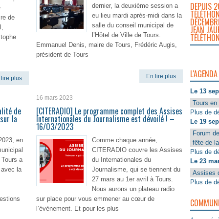
DEPUIS 2
dernier, la deuxième session a
e
TÉLÉTHON
eu lieu mardi après-midi dans la
re de
DÉCEMBRE
salle du conseil municipal de
l,
JEAN JAU
l’Hôtel de Ville de Tours.
TÉLÉTHON
stophe
Emmanuel Denis, maire de Tours, Frédéric Augis,
s
président de Tours
L'AGENDA
En lire plus
lire plus
Le 13 se
16 mars 2023
Tours en 
lité de
[CITERADIO] Le programme complet des Assises
Plus de dé
sur la
Internationales du Journalisme est dévoilé ! –
Le 19 se
16/03/2023
Forum de
2023, en
Comme chaque année,
fête de l
municipal
CITERADIO couvre les Assises
Plus de dé
e Tours a
du Internationales du
Le 23 ma
 avec la
Journalisme, qui se tiennent du
Assises 
27 mars au 1er avril à Tours.
Plus de dé
Nous aurons un plateau radio
uestions
sur place pour vous emmener au cœur de
COMMUNIQ
l’évènement. Et pour les plus