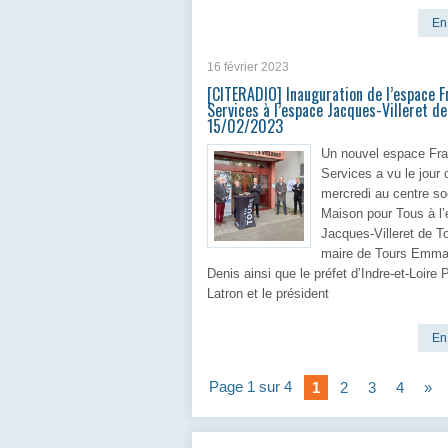
En 
16 février 2023
[CITERADIO] Inauguration de l’espace F
Services à l’espace Jacques-Villeret d
15/02/2023
Un nouvel espace Fr
Services a vu le jour 
mercredi au centre soc
Maison pour Tous à l
Jacques-Villeret de T
maire de Tours Emma
Denis ainsi que le préfet d’Indre-et-Loire 
Latron et le président
En 
Page 1 sur 4
1
2
3
4
»