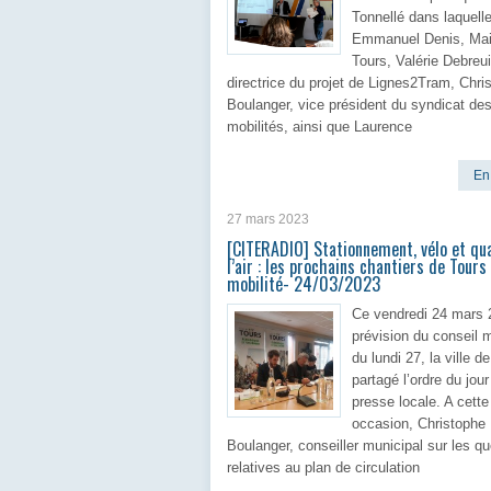
Tonnellé dans laquell
Emmanuel Denis, Mai
Tours, Valérie Debreui
directrice du projet de Lignes2Tram, Chri
Boulanger, vice président du syndicat de
mobilités, ainsi que Laurence
En 
27 mars 2023
[CITERADIO] Stationnement, vélo et qua
l’air : les prochains chantiers de Tours 
mobilité- 24/03/2023
Ce vendredi 24 mars 
prévision du conseil 
du lundi 27, la ville d
partagé l’ordre du jour
presse locale. A cette
occasion, Christophe
Boulanger, conseiller municipal sur les q
relatives au plan de circulation