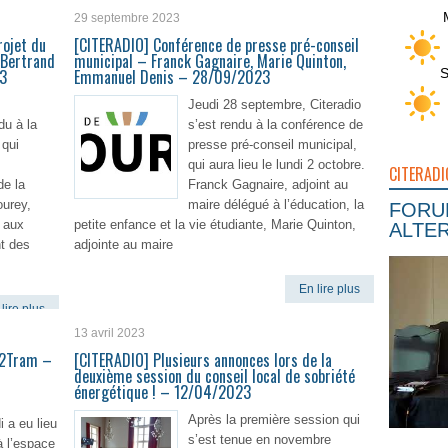
En lire plus
29 septembre 2023
rojet du
[CITERADIO] Conférence de presse pré-conseil
 Bertrand
municipal – Franck Gagnaire, Marie Quinton,
S
3
Emmanuel Denis – 28/09/2023
Jeudi 28 septembre, Citeradio
u à la
s’est rendu à la conférence de
 qui
presse pré-conseil municipal,
qui aura lieu le lundi 2 octobre.
CITERADI
de la
Franck Gagnaire, adjoint au
urey,
maire délégué à l’éducation, la
FORUM
, aux
petite enfance et la vie étudiante, Marie Quinton,
ALTER
t des
adjointe au maire
En lire plus
lire plus
13 avril 2023
s2Tram –
[CITERADIO] Plusieurs annonces lors de la
deuxième session du conseil local de sobriété
énergétique ! – 12/04/2023
Après la première session qui
 a eu lieu
s’est tenue en novembre
à l’espace