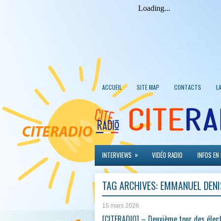
ACCUEIL
SITE MAP
CONTACTS
L
»
INTERVIEWS
VIDÉO RADIO
INFOS EN
TAG ARCHIVES:
EMMANUEL DENI
15 mars 2026
[CITERADIO] – Deuxième tour des élec