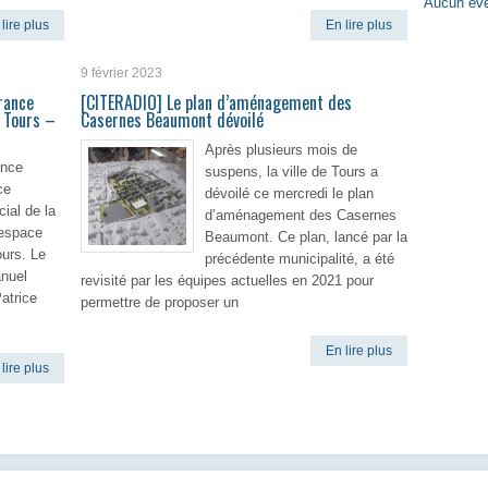
Aucun évè
lire plus
En lire plus
9 février 2023
rance
[CITERADIO] Le plan d’aménagement des
e Tours –
Casernes Beaumont dévoilé
Après plusieurs mois de
ance
suspens, la ville de Tours a
ce
dévoilé ce mercredi le plan
ial de la
d’aménagement des Casernes
’espace
Beaumont. Ce plan, lancé par la
ours. Le
précédente municipalité, a été
nuel
revisité par les équipes actuelles en 2021 pour
Patrice
permettre de proposer un
En lire plus
lire plus