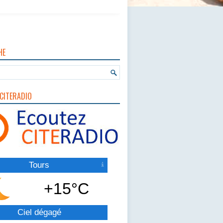
HE
CITERADIO
Tours
+15°C
Ciel dégagé