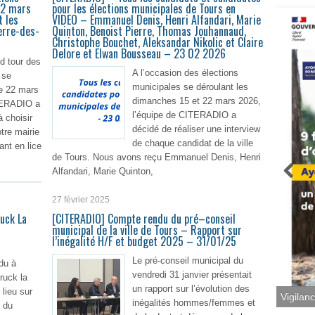
22 mars
pour les élections municipales de Tours en
 les
VIDEO – Emmanuel Denis, Henri Alfandari, Marie
erre-des-
Quinton, Benoist Pierre, Thomas Jouhannaud,
Christophe Bouchet, Aleksandar Nikolic et Claire
Delore et Elwan Bousseau – 23 02 2026
d tour des
A l’occasion des élections
 se
municipales se déroulant les
e 22 mars
dimanches 15 et 22 mars 2026,
TERADIO a
l’équipe de CITERADIO a
 choisir
décidé de réaliser une interview
tre mairie
de chaque candidat de la ville
ant en lice
de Tours. Nous avons reçu Emmanuel Denis, Henri
Alfandari, Marie Quinton,
lire plus
27 février 2025
En lire plus
uck La
[CITERADIO] Compte rendu du pré–conseil
municipal de la ville de Tours – Rapport sur
l’inégalité H/F et budget 2025 – 31/01/25
Le pré-conseil municipal du
du à
vendredi 31 janvier présentait
truck la
un rapport sur l’évolution des
 lieu sur
inégalités hommes/femmes et
e du
Vigilan