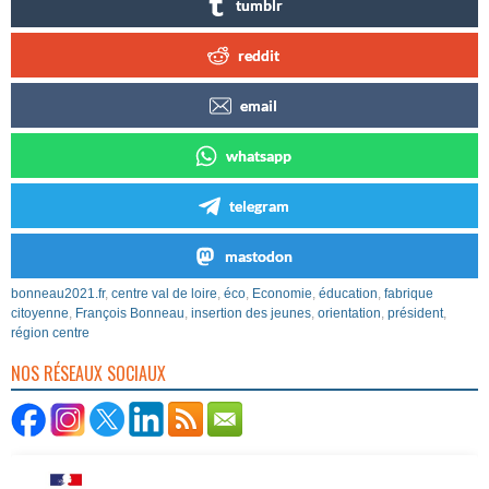
tumblr
reddit
email
whatsapp
telegram
mastodon
bonneau2021.fr
,
centre val de loire
,
éco
,
Economie
,
éducation
,
fabrique
citoyenne
,
François Bonneau
,
insertion des jeunes
,
orientation
,
président
,
région centre
NOS RÉSEAUX SOCIAUX