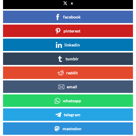
x
facebook
pinterest
linkedin
tumblr
reddit
email
whatsapp
telegram
mastodon