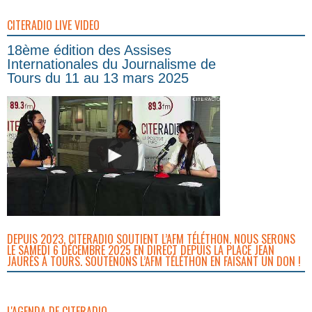
CITERADIO LIVE VIDEO
18ème édition des Assises
Internationales du Journalisme de
Tours du 11 au 13 mars 2025
DEPUIS 2023, CITERADIO SOUTIENT L’AFM TÉLÉTHON. NOUS SERONS
LE SAMEDI 6 DÉCEMBRE 2025 EN DIRECT DEPUIS LA PLACE JEAN
JAURÈS À TOURS. SOUTENONS L’AFM TÉLÉTHON EN FAISANT UN DON !
L'AGENDA DE CITERADIO