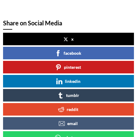
Share on Social Media
x
facebook
pinterest
linkedin
tumblr
reddit
email