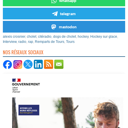
whatsapp
telegram
mastodon
alexis crosnier
,
cholet
,
citéradio
,
dogs de cholet
,
hockey
,
Hockey sur glace
,
Interview
,
radio
,
rap
,
Remparts de Tours
,
Tours
NOS RÉSEAUX SOCIAUX