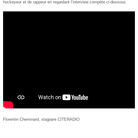
hockeyeur et de rappeur en regardant l’interview compète ci-dessous.
Florentin Cheminard, stagiaire CITERADIO