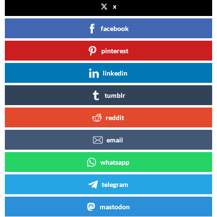
x
facebook
pinterest
linkedin
tumblr
reddit
email
whatsapp
telegram
mastodon