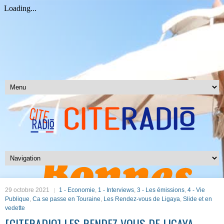
29 octobre 2021
1 - Economie
,
1 - Interviews
,
3 - Les émissions
,
4 - Vie
Publique
,
Ca se passe en Touraine
,
Les Rendez-vous de Ligaya
,
Slide et en
vedette
[CITERADIO] LES RENDEZ-VOUS DE LIGAYA –