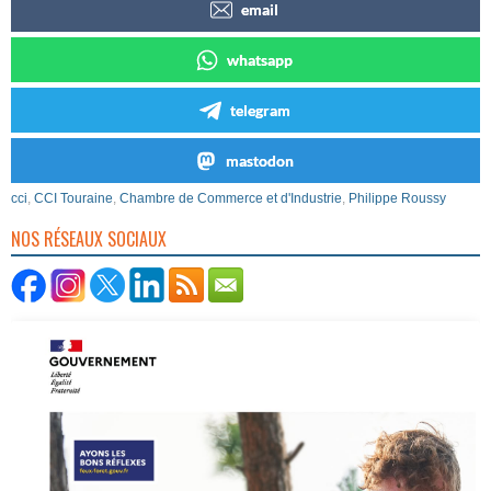
email
whatsapp
telegram
mastodon
cci
,
CCI Touraine
,
Chambre de Commerce et d'Industrie
,
Philippe Roussy
NOS RÉSEAUX SOCIAUX