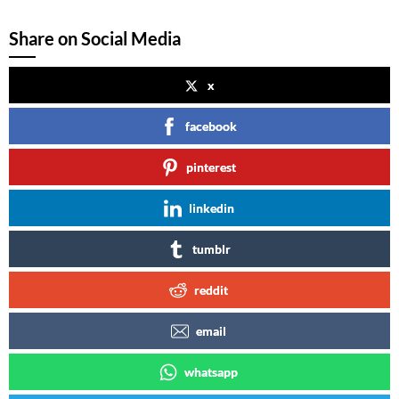
Share on Social Media
x
facebook
pinterest
linkedin
tumblr
reddit
email
whatsapp