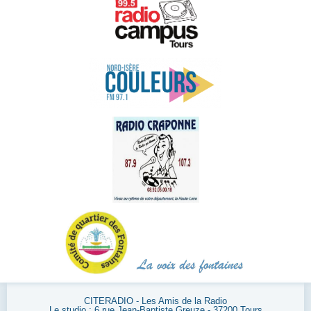
CITERADIO - Les Amis de la Radio
Le studio : 6 rue Jean-Baptiste Greuze - 37200 Tours