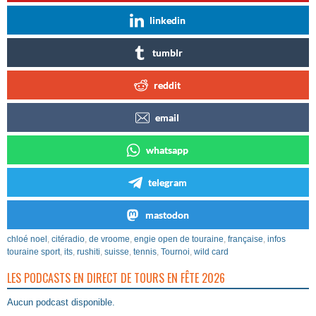
linkedin
tumblr
reddit
email
whatsapp
telegram
mastodon
chloé noel
,
citéradio
,
de vroome
,
engie open de touraine
,
française
,
infos
touraine sport
,
its
,
rushiti
,
suisse
,
tennis
,
Tournoi
,
wild card
LES PODCASTS EN DIRECT DE TOURS EN FÊTE 2026
Aucun podcast disponible.