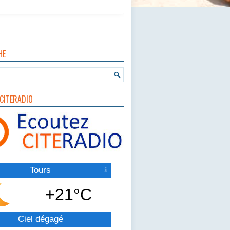
HE
CITERADIO
Tours
+21°C
Ciel dégagé