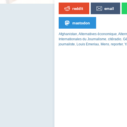
reddit
email
mastodon
Afghanistan
,
Alternatives économique
,
Alter
Internationales du Journalisme
,
citéradio
,
Gé
journaliste
,
Louis Emeriau
,
Mens
,
reporter
,
Y