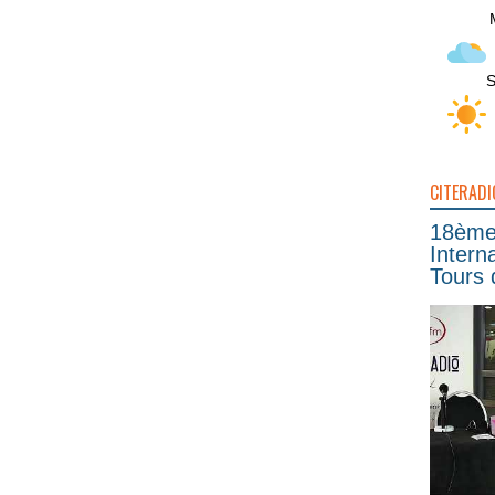
S
CITERADI
18ème 
Intern
Tours 