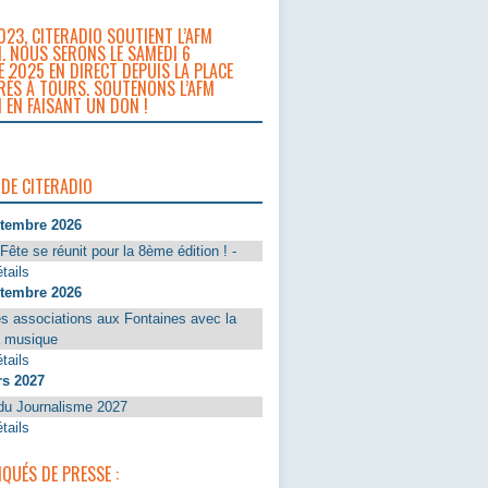
023, CITERADIO SOUTIENT L’AFM
. NOUS SERONS LE SAMEDI 6
 2025 EN DIRECT DEPUIS LA PLACE
RÈS À TOURS. SOUTENONS L’AFM
 EN FAISANT UN DON !
 DE CITERADIO
ptembre 2026
Fête se réunit pour la 8ème édition ! -
tails
ptembre 2026
s associations aux Fontaines avec la
a musique
tails
rs 2027
du Journalisme 2027
tails
UÉS DE PRESSE :