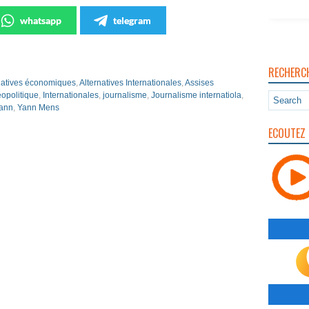
whatsapp
telegram
RECHERC
natives économiques
,
Alternatives Internationales
,
Assises
opolitique
,
Internationales
,
journalisme
,
Journalisme internatiola
,
ann
,
Yann Mens
ECOUTEZ 