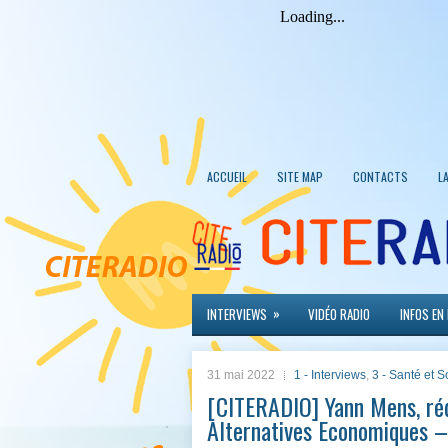
ACCUEIL
SITE MAP
CONTACTS
L
»
INTERVIEWS
VIDÉO RADIO
INFOS EN
31 mai 2022
1 - Interviews
,
3 - Santé et S
[CITERADIO] Yann Mens, réd
Alternatives Economiques 