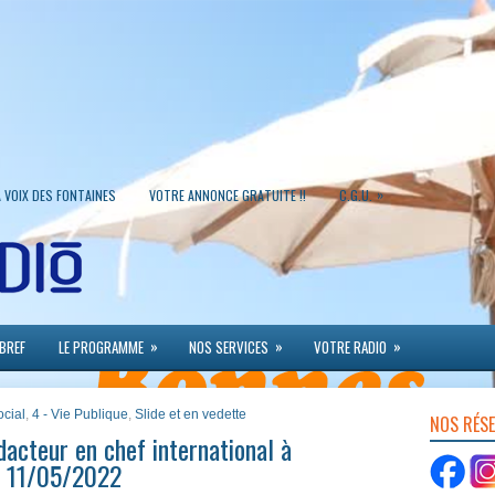
»
A VOIX DES FONTAINES
VOTRE ANNONCE GRATUITE !!
C.G.U.
»
»
»
 BREF
LE PROGRAMME
NOS SERVICES
VOTRE RADIO
ocial
,
4 - Vie Publique
,
Slide et en vedette
NOS RÉS
acteur en chef international à
– 11/05/2022