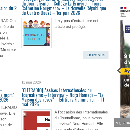
du Journalisme – Collège La Bruyère – Tours –
sion du 2
Catherine Nougmanov – La Nouvelle République
du Centre-Ouest – 1er juin 2026
TERADIO a
Il n’y pas d’extrait, car cet
uméro de
article est protégé.
sion
rée à
 Invités :
– “Ma sœur
En lire plus
ue
lire plus
11 mai 2026
 –
[CITERADIO] Assises Internationales du
la mort”
Journalisme – Interview – Nora Hamadi – “La
 2026
Maison des rêves” – Editions Flammarion – 11
mai 2026
 CITERADIO
A l’occasion des Internationales
lowe. Elle
du Journalisme, nous avons
 son
interviewé Nora Hamadi. Elle
 puis de
Vigilan
nous parle d’abord de son