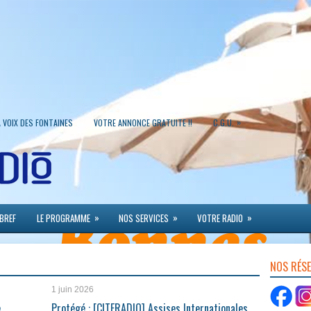
»
A VOIX DES FONTAINES
VOTRE ANNONCE GRATUITE !!
C.G.U.
»
»
»
 BREF
LE PROGRAMME
NOS SERVICES
VOTRE RADIO
NOS RÉS
1 juin 2026
e
Protégé : [CITERADIO] Assises Internationales