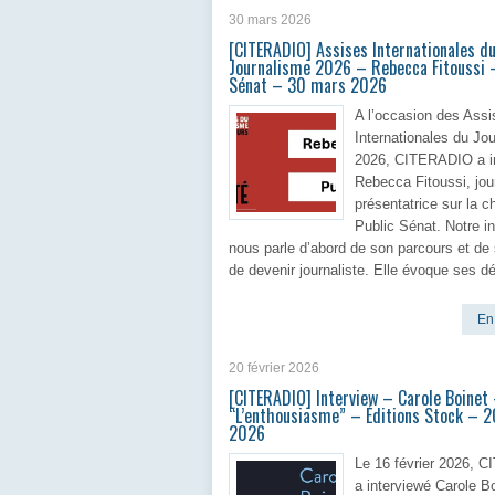
30 mars 2026
[CITERADIO] Assises Internationales d
Journalisme 2026 – Rebecca Fitoussi 
Sénat – 30 mars 2026
A l’occasion des Assi
Internationales du Jo
2026, CITERADIO a i
Rebecca Fitoussi, jour
présentatrice sur la c
Public Sénat. Notre in
nous parle d’abord de son parcours et de
de devenir journaliste. Elle évoque ses d
En 
20 février 2026
[CITERADIO] Interview – Carole Boinet
“L’enthousiasme” – Éditions Stock – 2
2026
Le 16 février 2026, 
a interviewé Carole Bo