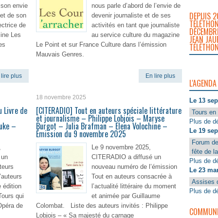
 son envie
nous parle d’abord de l’envie de
DEPUIS 2
 et de son
devenir journaliste et de ses
TÉLÉTHON
ectrice de
activités en tant que journaliste
DÉCEMBRE
zine Les
au service culture du magazine
JEAN JAU
es
Le Point et sur France Culture dans l’émission
TÉLÉTHON
Mauvais Genres.
lire plus
En lire plus
L'AGENDA
18 novembre 2025
Le 13 se
 Livre de
[CITERADIO] Tout en auteurs spéciale littérature
Tours en 
et journalisme – Philippe Lobjois – Maryse
Plus de dé
Duke –
Burgot – Julia Brafman – Elena Volochine –
Le 19 se
Émission du 9 novembre 2025
Forum de
,
Le 9 novembre 2025,
fête de l
 un
CITERADIO a diffusé un
Plus de dé
teurs
nouveau numéro de l’émission
Le 23 ma
’auteurs
Tout en auteurs consacrée à
Assises 
 édition
l’actualité littéraire du moment
Plus de dé
Tours qui
et animée par Guillaume
Opéra de
Colombat. Liste des auteurs invités : Philippe
COMMUNIQ
Lobjois – « Sa majesté du carnage