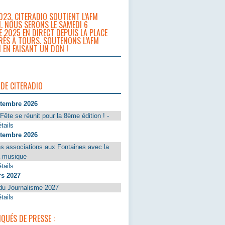
023, CITERADIO SOUTIENT L’AFM
. NOUS SERONS LE SAMEDI 6
 2025 EN DIRECT DEPUIS LA PLACE
RÈS À TOURS. SOUTENONS L’AFM
 EN FAISANT UN DON !
 DE CITERADIO
ptembre 2026
Fête se réunit pour la 8ème édition ! -
tails
ptembre 2026
s associations aux Fontaines avec la
a musique
tails
rs 2027
du Journalisme 2027
tails
UÉS DE PRESSE :