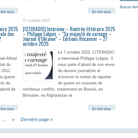
Aucun évè
lire plus
En lire plus
27 octobre 2025
raire 2025
[CITERADIO] Interview – Rentrée littéraire 2025
cule des
– Philippe Lobjois – “Sa majesté du carnage –
2
Journal d’Ukraine” – Éditions Récamier – 27
octobre 2025
Le 7 octobre 2025, CITERADIO
wé Alfred
a interviewé Philippe Lobjois. Il
éat du
nous parle d’abord de son envie
n 2012
de devenir journaliste et
la guerre
d’exercer le métier de reporter
rix du
de guerre en couvrant de
’abord de
nombreux conflits, notamment en Bosnie, en
Birmanie, en Afghanistan et
lire plus
En lire plus
…
»
Dernière page »