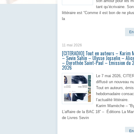
son amour pour les m
tant qu’écrivaine. Son
littéraire est “Comme il est bon de ne plu
la
En 
11 mai 2026
[CITERADIO] Tout en auteurs – Karim
– Sevin Sahin – Ulysse Josselin – Alic
– Dorothée Saint-Paul – Émission du 2
2026
Le 7 mai 2026, CITE
diffusé un nouveau n
Tout en auteurs, émis
hebdomadaire consac
l’actualité littéraire.
Karim Mamèche – “By
L’affaire de la BAC 18” – Éditions La Ma
de Livres Sevin
En 