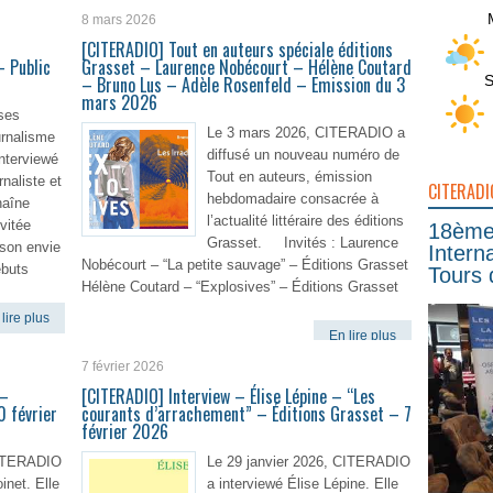
8 mars 2026
u
[CITERADIO] Tout en auteurs spéciale éditions
– Public
Grasset – Laurence Nobécourt – Hélène Coutard
S
– Bruno Lus – Adèle Rosenfeld – Emission du 3
mars 2026
ses
Le 3 mars 2026, CITERADIO a
urnalisme
diffusé un nouveau numéro de
nterviewé
Tout en auteurs, émission
naliste et
CITERADI
hebdomadaire consacrée à
haîne
l’actualité littéraire des éditions
vitée
18ème 
Grasset. Invités : Laurence
 son envie
Intern
Nobécourt – “La petite sauvage” – Éditions Grasset
ébuts
Tours 
Hélène Coutard – “Explosives” – Éditions Grasset
lire plus
En lire plus
7 février 2026
 –
[CITERADIO] Interview – Élise Lépine – “Les
0 février
courants d’arrachement” – Éditions Grasset – 7
février 2026
CITERADIO
Le 29 janvier 2026, CITERADIO
inet. Elle
a interviewé Élise Lépine. Elle