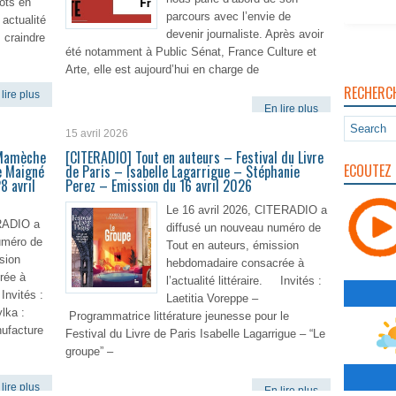
ots en
parcours avec l’envie de
 actualité
devenir journaliste. Après avoir
s craindre
été notamment à Public Sénat, France Culture et
Arte, elle est aujourd’hui en charge de
RECHERC
lire plus
En lire plus
15 avril 2026
 Mamèche
[CITERADIO] Tout en auteurs – Festival du Livre
ECOUTEZ 
e Maigné
de Paris – Isabelle Lagarrigue – Stéphanie
8 avril
Perez – Emission du 16 avril 2026
Le 16 avril 2026, CITERADIO a
RADIO a
diffusé un nouveau numéro de
uméro de
Tout en auteurs, émission
sion
hebdomadaire consacrée à
rée à
l’actualité littéraire. Invités :
 Invités :
Laetitia Voreppe –
lka :
Programmatrice littérature jeunesse pour le
nufacture
Festival du Livre de Paris Isabelle Lagarrigue – “Le
groupe” –
lire plus
En lire plus