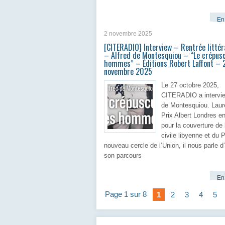
En 
2 novembre 2025
[CITERADIO] Interview – Rentrée litté
– Alfred de Montesquiou – “Le crépus
hommes” – Éditions Robert Laffont – 
novembre 2025
Le 27 octobre 2025,
CITERADIO a intervie
de Montesquiou. Laur
Prix Albert Londres e
pour la couverture de 
civile libyenne et du P
nouveau cercle de l’Union, il nous parle d
son parcours
En 
Page 1 sur 8
1
2
3
4
5