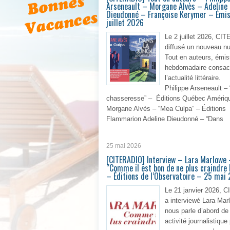
Arseneault – Morgane Alvès – Adeline
Dieudonné – Françoise Kerymer – Émis
juillet 2026
Le 2 juillet 2026, CI
diffusé un nouveau n
Tout en auteurs, émis
hebdomadaire consac
l’actualité littéraire.
Philippe Arseneault 
chasseresse” – Éditions Québec Amériq
Morgane Alvès – “Mea Culpa” – Éditions
Flammarion Adeline Dieudonné – “Dans
En 
25 mai 2026
[CITERADIO] Interview – Lara Marlowe
“Comme il est bon de ne plus craindre 
– Éditions de l’Observatoire – 25 mai
Le 21 janvier 2026,
a interviewé Lara Mar
nous parle d’abord de
activité journalistique